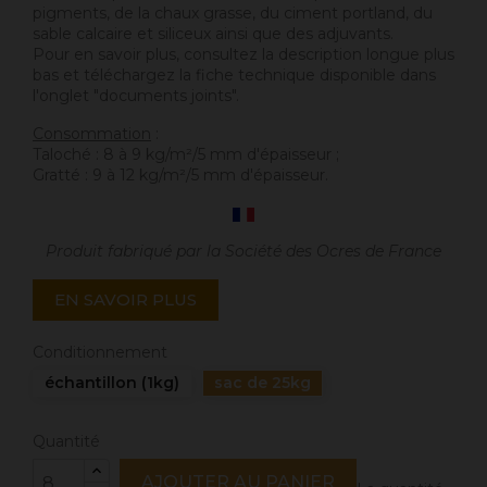
pigments, de la chaux grasse, du ciment portland, du
sable calcaire et siliceux ainsi que des adjuvants.
Pour en savoir plus, consultez la description longue plus
bas et téléchargez la fiche technique disponible dans
l'onglet "documents joints".
Consommation
:
Taloché : 8 à 9 kg/m²/5 mm d'épaisseur ;
Gratté : 9 à 12 kg/m²/5 mm d'épaisseur.
Produit fabriqué par la Société des Ocres de France
EN SAVOIR PLUS
Conditionnement
échantillon (1kg)
sac de 25kg
Quantité
AJOUTER AU PANIER