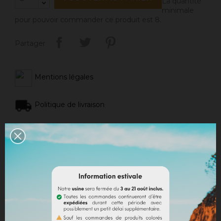
La quantité
minimale
pour pouvoir commander ce produit est 8.
Partager
Mentions légales
Politique de livraison
Politique retours
Avis Google
DESCRIPTION
DÉTAILS DU PRODUIT