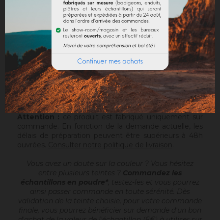
DOCUMENTS JOINTS
Sofolith est un enduit à la chaux grasse
, prêt à
gâcher, destiné à réaliser des enduits de finition
d'aspects talochés ou frottassés, sur un support
compatible ou après avoir passé une sous-couche
(Rénodress, Tradichaux). Pour plus d'infos, vous
pouvez télécharger la fiche technique.
Sofolith est conditionné en sac de 25kg sur palette
houssée de 1200kg.
Attention :
ce produit est fabriqué uniquement sur
commande. En fonction de la demande actuelle, les
délais de préparation peuvent être supérieurs à 48h
ouvrées.
Consulter notre politique de livraison
.
Vous avez un doute sur la couleur ? Vous hésitez
entre plusieurs teintes ?
Commandez les
échantillons en poudre*
, testez-les et vous pourrez
ainsi passer commande en toute sérénité. Dès
validation de la teinte choisie, pour votre commande
finale, vous pourrez bénéficier sur demande d'un bon
d'achat de la valeur de l'échantillon (6€) à utiliser sur