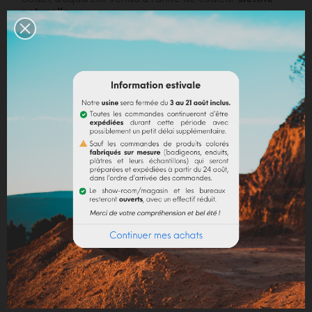
naturelle
.
Contenance 10 ml.
EN SAVOIR PLUS
Quantité
AJOUTER AU PANIER
Partager
Mentions légales
Politique de livraison
Politique retours