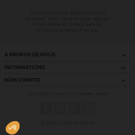
Vous pouvez vous désinscrire à tout
moment. Vous trouverez pour cela nos
informations de contact dans les
conditions d'utilisation du site.
A PROPOS DE NOUS

INFORMATIONS

MON COMPTE

Site protégé par reCAPTCHA.
Vie privée
-
Termes
Facebook
YouTube
Pinterest
Instagram
© 2026 - Ocres de France