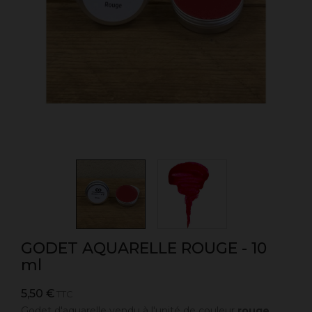
GODET AQUARELLE ROUGE - 10
ml
5,50 €
TTC
Godet d'aquarelle vendu à l'unité de couleur
rouge
.