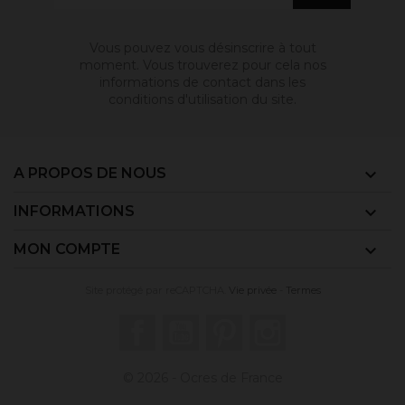
Vous pouvez vous désinscrire à tout
moment. Vous trouverez pour cela nos
informations de contact dans les
conditions d'utilisation du site.
A PROPOS DE NOUS

INFORMATIONS

MON COMPTE

Site protégé par reCAPTCHA.
Vie privée
-
Termes
Facebook
YouTube
Pinterest
Instagram
© 2026 - Ocres de France