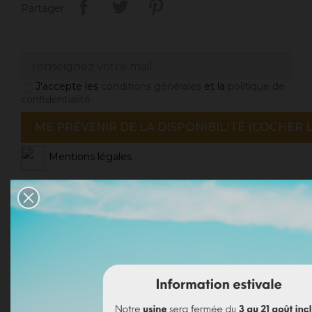
Partager
J'accepte les
conditions générales
et la
politique de
confidentialité
ME PRÉVENIR DE LA DISPONIBILITÉ (COCHER L
Mentions légales
Politique de livraison
Politique retours
Avis Google