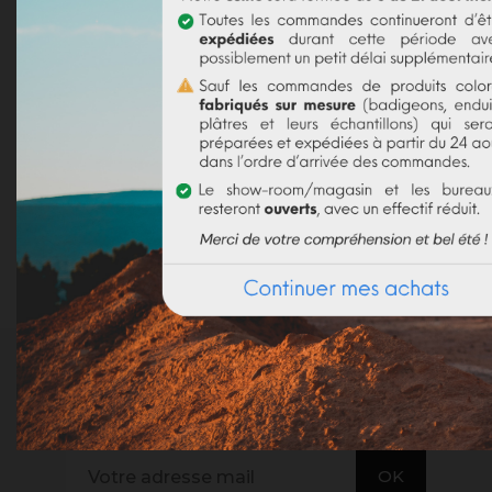
DÉTAILS DU PRODUIT
Référence
AR00935
Fiche technique
Nombre De Pages
96
Références spécifiques
INSCRIVEZ-VOUS À NOTRE NEWSLETTER
. RECEVEZ NOS DERNIÈRES NOUVEAUTÉS,
INVITATIONS ET AUTRES BONNES NOUVELLES :)