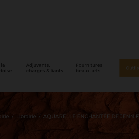
 la
Adjuvants,
Fournitures
Outils
doise
charges & liants
beaux-arts
airie
Librairie
AQUARELLE ENCHANTÉE DE JENNIF