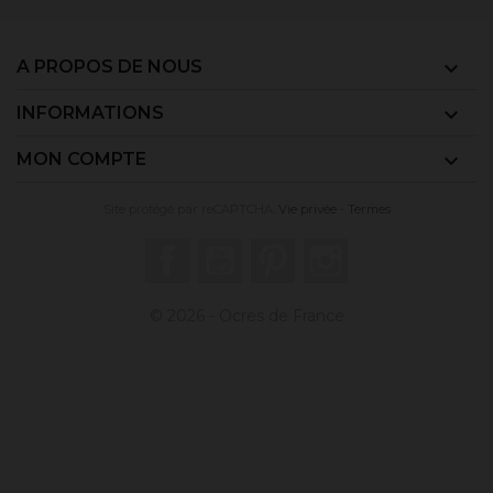
A PROPOS DE NOUS

INFORMATIONS

MON COMPTE

Site protégé par reCAPTCHA.
Vie privée
-
Termes
Facebook
YouTube
Pinterest
Instagram
© 2026 - Ocres de France