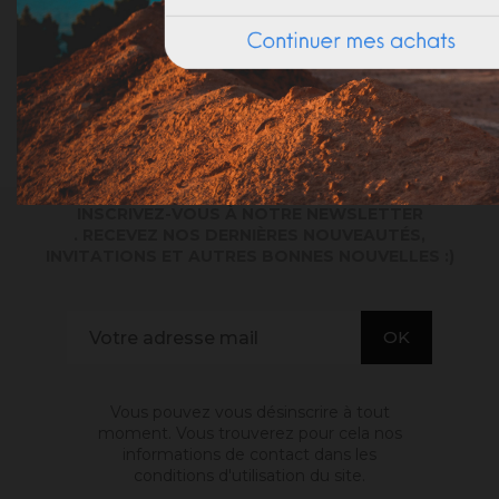
OCRE MARRON
INSCRIVEZ-VOUS À NOTRE NEWSLETTER
. RECEVEZ NOS DERNIÈRES NOUVEAUTÉS,
INVITATIONS ET AUTRES BONNES NOUVELLES :)
Vous pouvez vous désinscrire à tout
moment. Vous trouverez pour cela nos
informations de contact dans les
conditions d'utilisation du site.