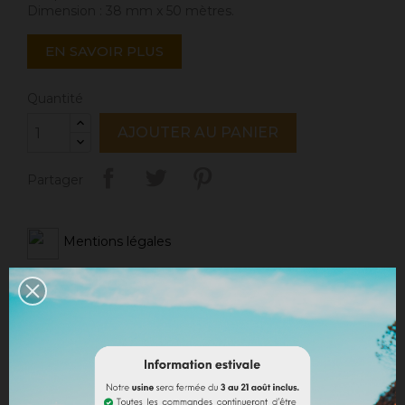
Dimension : 38 mm x 50 mètres.
EN SAVOIR PLUS
Quantité
AJOUTER AU PANIER
Partager
Mentions légales
Politique de livraison
Politique retours
Avis Google