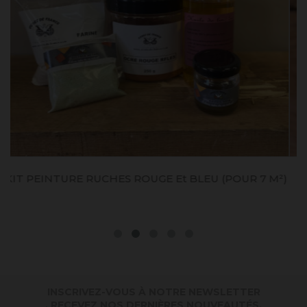
U (POUR 7 M²)
BLANC TIONA (DIOXYDE DE TITA
INSCRIVEZ-VOUS À NOTRE NEWSLETTER
. RECEVEZ NOS DERNIÈRES NOUVEAUTÉS,