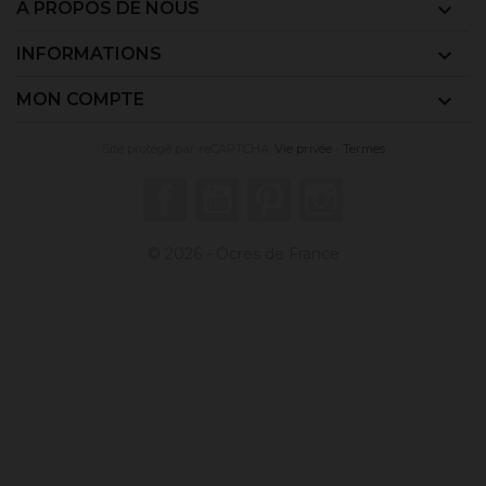
A PROPOS DE NOUS

INFORMATIONS

MON COMPTE

Site protégé par reCAPTCHA.
Vie privée
-
Termes
Facebook
YouTube
Pinterest
Instagram
© 2026 - Ocres de France