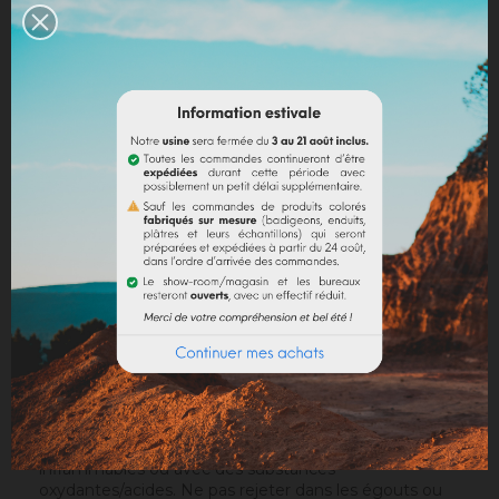
Avis Google
DESCRIPTION
DÉTAILS DU PRODUIT
Pigment constitué de fines particules de métal ou
d'alliage, à mettre en suspension dans un liant
transparent approprié pour fabriquer une peinture à
pigmentation métallique.
Pot de 40 ml (+/- 30 gr).
Peinture artistique
: 1 volume de pigment pour 2
volumes de liants (glacis à l'œuf, liant acrylique liquide
ou en poudre, gomme arabique, cire...).
Attention :
Ce produit est facilement inflammable.
La poussière peut former avec l'air un mélange
explosif. Ne pas stocker avec des matières
inflammables ou avec des substances
oxydantes/acides. Ne pas rejeter dans les égouts ou