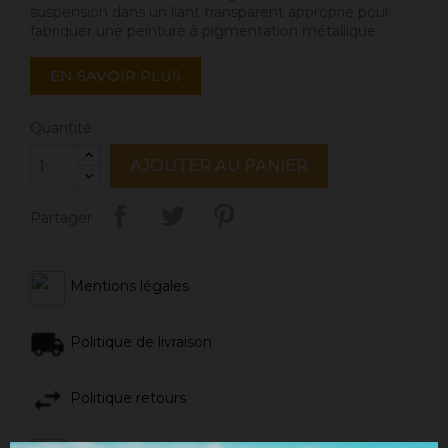
suspension dans un liant transparent approprié pour
fabriquer une peinture à pigmentation métallique.
EN SAVOIR PLUS
Quantité
AJOUTER AU PANIER
Partager
Mentions légales
Politique de livraison
Politique retours