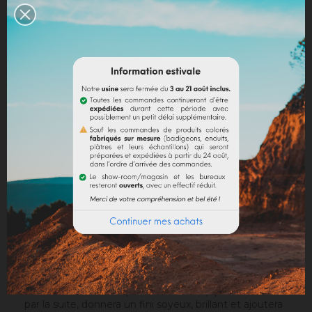
Politique de livraison
Politique retours
Avis Google
DESCRIPTION
DÉTAILS DU PRODUIT
DOCUMENTS JOINTS
Vous cherchez un revêtement original, ingénieux,
naturel et élégant ? Sur construction neuve ou en
rénovation, le plâtre coloré se la joue star des
intérieurs. En finition lissée, il ressemblera à un beau
stuc italien mat et la pause d'une cire, que l'on lustrera
par la suite, donnera un fini soyeux, brillant et ajoutera