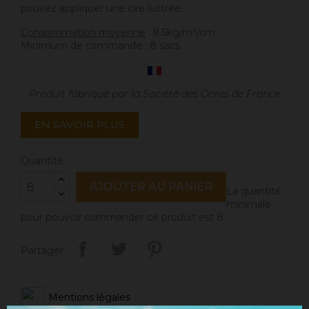
pouvez appliquer une cire lustrée.
Consommation moyenne
: 8.5kg/m²/cm.
Minimum de commande : 8 sacs.
Produit fabriqué par la Société des Ocres de France
EN SAVOIR PLUS
Quantité
AJOUTER AU PANIER
La quantité
minimale
pour pouvoir commander ce produit est 8.
Partager
Mentions légales