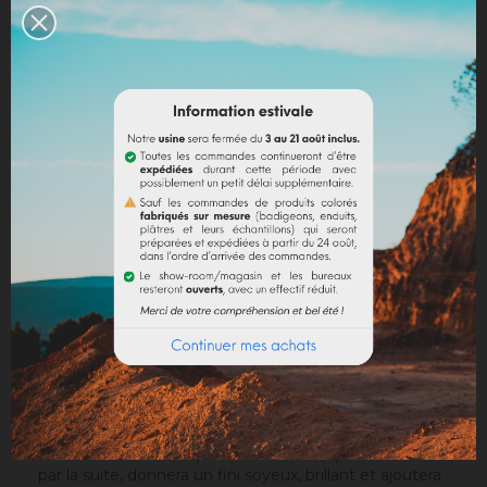
Politique de livraison
Politique retours
Avis Google
DESCRIPTION
DÉTAILS DU PRODUIT
DOCUMENTS JOINTS
Vous cherchez un revêtement original, ingénieux,
naturel et élégant ? Sur construction neuve ou en
rénovation, le plâtre coloré se la joue star des
intérieurs. En finition lissée, il ressemblera à un beau
stuc italien mat et la pause d'une cire, que l'on lustrera
par la suite, donnera un fini soyeux, brillant et ajoutera