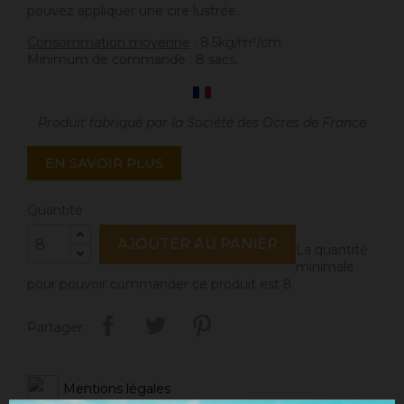
pouvez appliquer une cire lustrée.
Consommation moyenne
: 8.5kg/m²/cm.
Minimum de commande : 8 sacs.
Produit fabriqué par la Société des Ocres de France
EN SAVOIR PLUS
Quantité
AJOUTER AU PANIER
La quantité
minimale
pour pouvoir commander ce produit est 8.
Partager
Mentions légales