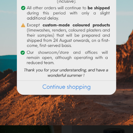
Frequently purchased products together