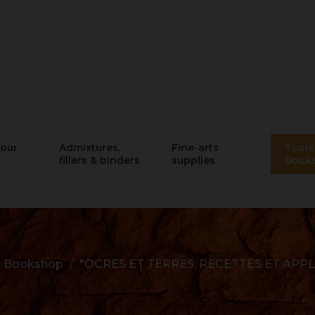
lour
Admixtures,
Fine-arts
Tools 
fillers & binders
supplies
Book
 | Bookshop
"OCRES ET TERRES, RECETTES ET APPL