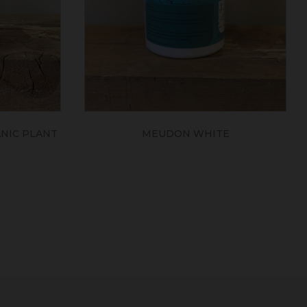
E
"MACONNERIE, BÉTON, PLÂTRE ET
MATÉRIAUX"