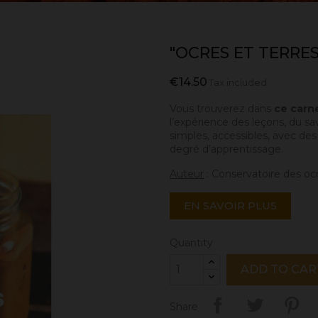
"OCRES ET TERRES
€14.50
Tax included
Vous trouverez dans
ce carne
l’expérience des leçons, du sa
simples, accessibles, avec de
degré d’apprentissage.
Auteur
: Conservatoire des ocr
EN SAVOIR PLUS
Quantity
ADD TO CAR
Share