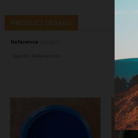
PRODUCT DETAILS
Reference
VELOETT
Specific References