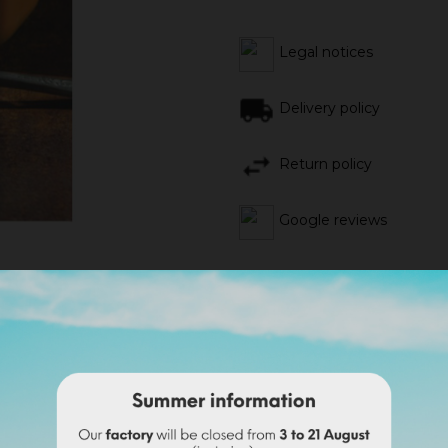
Legal notices
Delivery policy
Return policy
Google reviews