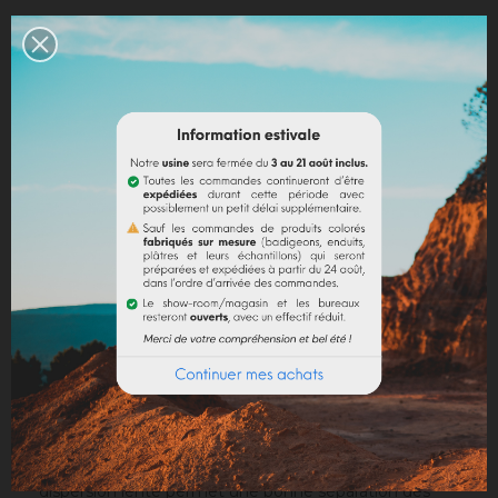
Politique de livraison
Politique retours
Avis Google
DESCRIPTION
DÉTAILS DU PRODUIT
Ne pas utiliser d'eau chaude pour la préparation de la
colle. Le méthylcellulose se dissout dans de l’eau
froide, formant une solution ou un gel visqueux clair.
Pour utiliser comme colle ou comme liant dans les
préparations d'enduit ou de peinture, mélanger 15 à
30 gr de poudre dans 1 litre d'eau.
Dans de l'eau froide (température en-dessous de 38°
C), ajouter la poudre, en agitant modérément. Une
dispersion lente permet une bonne séparation des