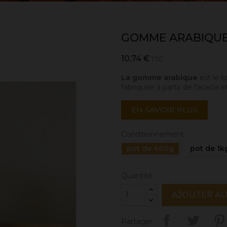
GOMME ARABIQUE
10,74 €
TTC
La gomme arabique
est le li
fabriquée à partir de l'acacia
EN SAVOIR PLUS
Conditionnement
pot de 400g
pot de 1k
Quantité
AJOUTER AU
Partager