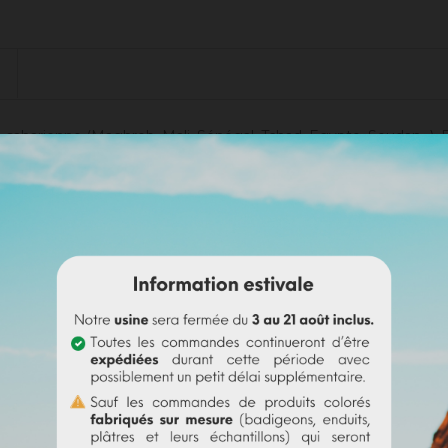
harienne (Maghreb, Mali, Sénégal, Tchad, Egypte, Soudan...). Elle
ux
en tant que liant et fixateur de la couleur. Il conviendra de 
it
pour l'aquarelle
. Délayée dans de l'eau chaude et mélangée a
rabique, dans une cuillère d'eau très chaude. Broyer le pigment d
 la consistance désirée. Votre pâte ne doit pas être collante.