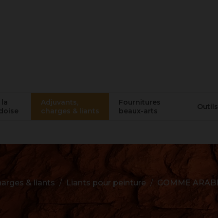
 la
Adjuvants,
Fournitures
Outils
doise
charges & liants
beaux-arts
arges & liants
Liants pour peinture
GOMME ARABI