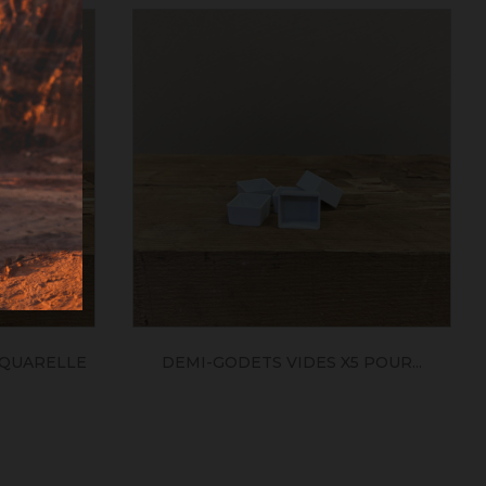
AQUARELLE
DEMI-GODETS VIDES X5 POUR...