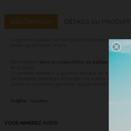
DESCRIPTION
DÉTAILS DU PRODUIT
La gomme arabique est récoltée principalement en Afrique sa
liquide qui durcit par la suite.
Elle intervient
dans la composition du badigeon de cha
de la chaux.
En peinture artistique, la gomme arabique est le liant parfa
transparente et brillante. Mélanger une cuillère de gomme a
Ajouter le à votre eau gommée. Ajuster l'eau en fonction de
Origine : Soudan.
VOUS AIMEREZ AUSSI