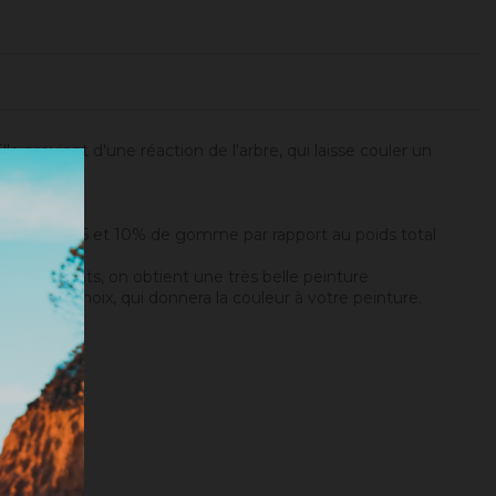
 provient d'une réaction de l'arbre, qui laisse couler un
mettre entre 5 et 10% de gomme par rapport au poids total
ux pigments, on obtient une très belle peinture
e votre choix, qui donnera la couleur à votre peinture.