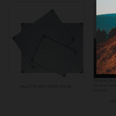
Désolé, ce p
stock et ser
PALETTE DE VERRE POUR...
bientôt.
MO