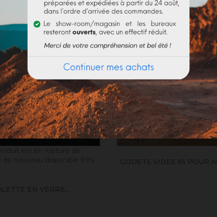
roduit est en rupture de
a de nouveau disponible très
GODETS VIDES X5 POUR 
LETTE EN VERRE...