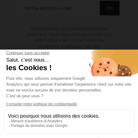
Vous pouvez vous désinscrire à tout
moment. Vous trouverez pour cela nos
informations de contact dans les
conditions d'utilisation du site.
A PROPOS DE NOUS

INFORMATIONS

MON COMPTE

Site protégé par reCAPTCHA.
Vie privée
-
Termes
Facebook
YouTube
Pinterest
Instagram