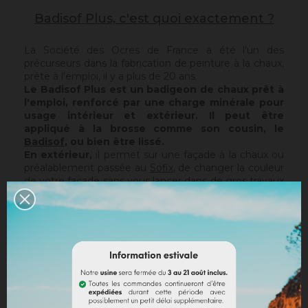
Badisof Plus, c'est quoi exactement ?
La Société des Ocres de France a été l'un des
précurseurs dans la fabrication de peinture à la chaux,
prête à l'emploi, il y a plus de 20 ans.
Le Badisof Plus est un badigeon de chaux prêt à
l'emploi, renforcé par une charge minérale pour
usage intérieur et extérieur. Il peut être
appliqué à la brosse comme son cousin, le
Badisof
, ou bien être lissé.
En extérieur,
il permet sur une façade à la chaux ou
préalablement passée au
Sofix
, de changer la couleur
de votre façade sans vous lancer dans de gros travaux
de rénovation, tout en conservant la structure de
votre support actuel. Le Badisof Plus étant pelliculaire,
il ne rattrapera pas d'éventuelles irrégularités ou trous.
Pour cela, nous vous conseillons de vous tourner vers
un enduit (
Sofodor
,
Sofolith
) ou de les reboucher
d'abord avec une sous-couche adaptée (
Rénodress
,
Tradichaux
).
En intérieur,
vous pouvez utiliser deux techniques :
le brossé ou le lissé.
Le brossé permet de retrouver,