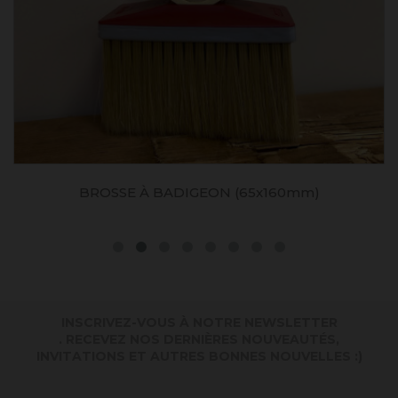
BROSSE À BADIGEON (65x160mm)
INSCRIVEZ-VOUS À NOTRE NEWSLETTER
. RECEVEZ NOS DERNIÈRES NOUVEAUTÉS,
INVITATIONS ET AUTRES BONNES NOUVELLES :)