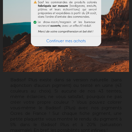
par sa matière et la chaleur des pigments Ocres de
France, l'authenticité des murs anciens. Il est plus
granuleux que le
Badisof
. Mais contrairement au
Badisof
, le Badisof Plus permet également de créer
des badigeons en finition lissée (stuc), soyeux et
discrètement nuancés. Il s'applique au platoir, sur un
support approprié ou après la pose d'une
sous-
couche
. Sur un support sain, sans irrégularités, le Sofix
sera idéal avant un Badisof Plus.
Attention
: le Badisof Plus comme le Badisof ne
s'appliquent pas sur un support ayant eu des reprises
(différences de porosité). Il sera nécessaire au
préalable de réhomogénéiser votre support.
Badisof Plus existe dans sa version naturelle (sans
adjonction d'aucun pigment) ou teinté en usine (43
couleurs au choix). Si aucune de nos 43 teintes,
même éclaircies, ne vous satisfait, pourquoi ne pas
créer votre propre couleur ? Vous pouvez colorer
vous-même le Badisof (Plus) avec nos pigments
Ocres de France ! Sur chaque fiche pigment, une
petite plaquette vous montre le rendu du pigment à
5% dans le Badisof Plus et à 20% (saturation
maximale). En bref, les possibilités sont infinies !