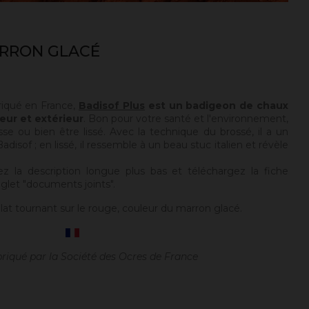
ARRON GLACÉ
riqué en France,
Badisof Plus
est un badigeon de chaux
eur et extérieur
. Bon pour votre santé et l'environnement,
sse ou bien être lissé. Avec la technique du brossé, il a un
disof ; en lissé, il ressemble à un beau stuc italien et révèle
ez la description longue plus bas et téléchargez la fiche
glet "documents joints".
at tournant sur le rouge, couleur du marron glacé.
briqué par la Société des Ocres de France