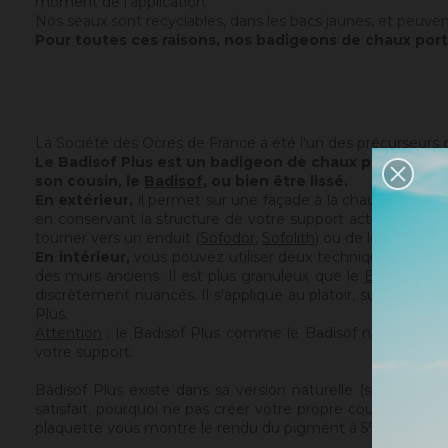
moment de l'application.
Nos seaux sont recyclables, dans les bacs jaunes, et peuvent
Pour toutes ces raisons, nos badigeons de chaux port
La Société des Ocres de France a été l'un des précurseurs dan
Le Badisof Plus est un badigeon de chaux prêt à l'emp
son cousin, le
Badisof
, ou bien être lissé.
En extérieur,
il permet sur une façade à la chaux ou pré
en conservant la structure de votre support actuel. Le Badis
tourner vers un enduit (
Sofodor
,
Sofolith
) ou de les rebouc
En intérieur,
vous pouvez utiliser deux techniques :
le br
des murs anciens. Il est plus granuleux que le
Badisof
. Ma
discrètement nuancés. Il s'applique au platoir, sur un sup
Plus.
Attention
: le Badisof Plus comme le Badisof ne s'applique
votre support.
Badisof Plus existe dans sa version naturelle (sans adjon
satisfait, pourquoi ne pas créer votre propre couleur ? V
plaquette vous montre le rendu du pigment à 5% dans le Badis