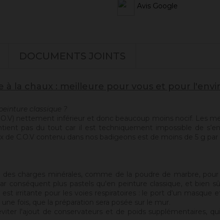
Avis Google
DOCUMENTS JOINTS
e à la chaux : meilleure pour vous et pour l'en
peinture classique ?
.O.V) nettement inférieur et donc beaucoup moins nocif. Les me
tient pas du tout car il est techniquement impossible de s’en
taux de C.O.V contenu dans nos badigeons est de moins de 5 g par l
 : des charges minérales, comme de la poudre de marbre, pour 
par conséquent plus pastels qu'en peinture classique, et bien sûr 
est irritante pour les voies respiratoires : le port d'un masq
une fois, que la préparation sera posée sur le mur.
er l'ajout de conservateurs et de poids supplémentaires, qui al