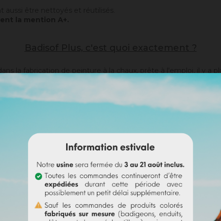
 aussi être nettoyés et réutilisés.
ent la mention A+.
Badisof Plus, c'est quoi exactement ?
s la fabrication de peinture à la chaux, prête à l'emploi, il y a p
loi, renforcé par une charge minérale pour usage intérieur
alablement passée au
Sofix
, de changer la couleur de votre façad
of Plus étant pelliculaire, il ne rattrapera pas d'éventuelles irr
her d'abord avec une sous-couche adaptée (
Rénodress
,
Tradicha
ossé ou le lissé.
Le brossé permet de retrouver, par sa matière 
is contrairement au
Badisof
, le Badisof Plus permet également 
port approprié ou après la pose d'une
sous-couche
. Sur un support
nt pas sur un support ayant eu des reprises (différences de po
ction d'aucun pigment) ou teinté en usine (43 couleurs au cho
ous pouvez colorer vous-même le Badisof (Plus) avec nos pigme
of Plus et à 20% (saturation maximale). En bref, les possibilités