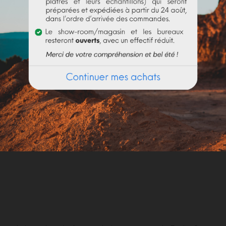
cre jaune foncé JFLES, dosé à 5% à gauche et à 20% à droite dan
Quelle est la consommation du Badisof Plus ?