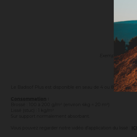
Exemple avec l'o
Le Badisof Plus est disponible en seau de 4 ou 8 kg.
Consommation
:
Brossé : 100 à 200 g/m² (environ 4kg = 20 m²)
Lissé (stuc) : 1 kg/m²
Sur support normalement absorbant.
Vous pouvez regarder notre vidéo d'application du lissé :
IC