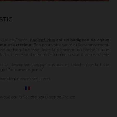
STIC
riqué en France,
Badisof Plus
est un badigeon de chaux
eur et extérieur
. Bon pour votre santé et l'environnement,
sse ou bien être lissé. Avec la technique du brossé, il a un
disof ; en lissé, il ressemble à un beau stuc italien et révèle
ez la description longue plus bas et téléchargez la fiche
glet "documents joints".
irant légèrement sur le vert.
briqué par la Société des Ocres de France