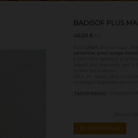
BADISOF PLUS MA
40,00 €
TTC
Écologique, économique, fab
aérienne
,
pour usage intéri
il peut être appliqué à la bro
aspect plus granuleux que le Ba
toutes ses nuances.
Pour en savoir plus, consult
technique disponible dans l'on
Teinte Mastic
:
beige/jaune t
Produit fa
EN SAVOIR PLUS