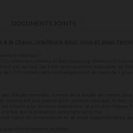
DOCUMENTS JOINTS
e à la chaux : meilleure pour vous et pour l'en
peinture classique ?
.O.V) nettement inférieur et donc beaucoup moins nocif. Les me
tient pas du tout car il est techniquement impossible de s’en
taux de C.O.V contenu dans nos badigeons est de moins de 5 g par l
 : des charges minérales, comme de la poudre de marbre, pour 
par conséquent plus pastels qu'en peinture classique, et bien sûr 
est irritante pour les voies respiratoires : le port d'un masq
une fois, que la préparation sera posée sur le mur.
er l'ajout de conservateurs et de poids supplémentaires, qui al
 aussi être nettoyés et réutilisés.