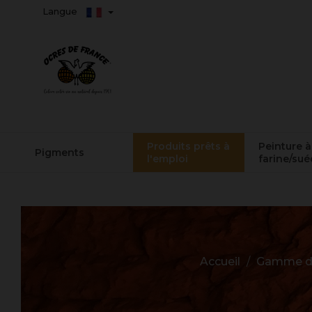
Langue
Produits prêts à
Peinture à
Pigments
l'emploi
farine/sué
Accueil
Gamme d