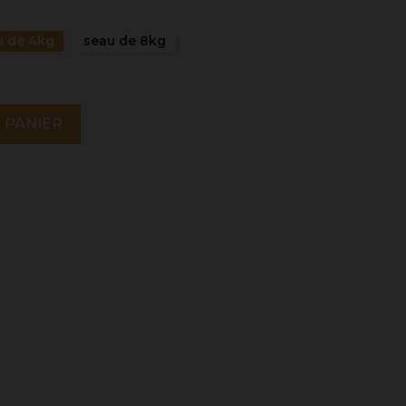
u de 4kg
seau de 8kg
 PANIER