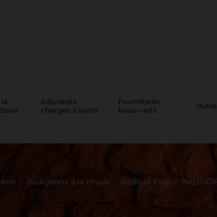
 la
Adjuvants,
Fournitures
Outils
doise
charges & liants
beaux-arts
éco
Badigeons à la chaux
Badisof Plus
BADISOF