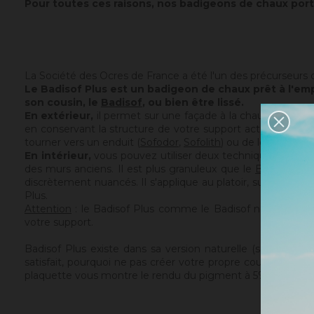
Pour toutes ces raisons, nos badigeons de chaux port
La Société des Ocres de France a été l'un des précurseurs dan
Le Badisof Plus est un badigeon de chaux prêt à l'emp
son cousin, le
Badisof
, ou bien être lissé.
En extérieur,
il permet sur une façade à la chaux ou pré
en conservant la structure de votre support actuel. Le Badis
tourner vers un enduit (
Sofodor
,
Sofolith
) ou de les rebouc
En intérieur,
vous pouvez utiliser deux techniques :
le br
des murs anciens. Il est plus granuleux que le
Badisof
. Ma
discrètement nuancés. Il s'applique au platoir, sur un sup
Plus.
Attention
: le Badisof Plus comme le Badisof ne s'applique
votre support.
Badisof Plus existe dans sa version naturelle (sans adjon
satisfait, pourquoi ne pas créer votre propre couleur ? V
plaquette vous montre le rendu du pigment à 5% dans le Badis