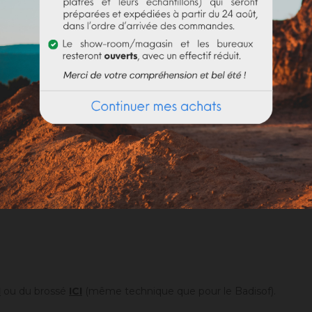
cre jaune foncé JFLES, dosé à 5% à gauche et à 20% à droite dan
Quelle est la consommation du Badisof Plus ?
I
ou du brossé
ICI
(même technique que pour le Badisof).