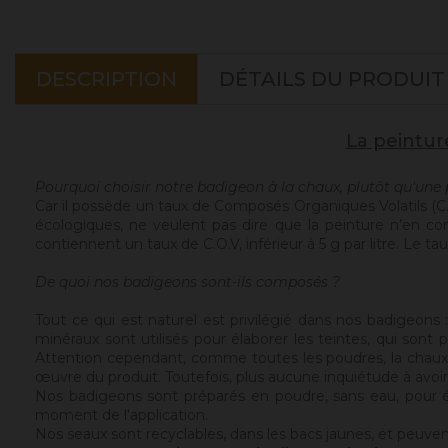
DESCRIPTION
DÉTAILS DU PRODUIT
La peintur
Pourquoi choisir notre badigeon à la chaux, plutôt qu'une 
Car il possède un taux de Composés Organiques Volatils (C
écologiques, ne veulent pas dire que la peinture n’en con
contiennent un taux de C.O.V, inférieur à 5 g par litre. Le 
De quoi nos badigeons sont-ils composés ?
Tout ce qui est naturel est privilégié dans nos badigeons
minéraux sont utilisés pour élaborer les teintes, qui sont 
Attention cependant, comme toutes les poudres, la chaux 
œuvre du produit. Toutefois, plus aucune inquiétude à avoir 
Nos badigeons sont préparés en poudre, sans eau, pour évit
moment de l'application.
Nos seaux sont recyclables, dans les bacs jaunes, et peuvent