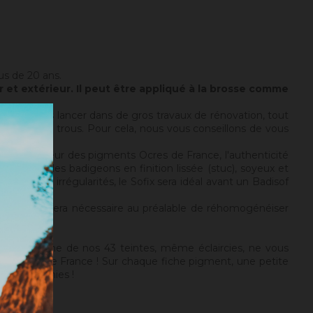
lus de 20 ans.
 et extérieur. Il peut être appliqué à la brosse comme
e sans vous lancer dans de gros travaux de rénovation, tout
égularités ou trous. Pour cela, nous vous conseillons de vous
ux
).
et la chaleur des pigments Ocres de France, l'authenticité
de créer des badigeons en finition lissée (stuc), soyeux et
 sain, sans irrégularités, le Sofix sera idéal avant un Badisof
rosité). Il sera nécessaire au préalable de réhomogénéiser
ix). Si aucune de nos 43 teintes, même éclaircies, ne vous
nts Ocres de France ! Sur chaque fiche pigment, une petite
 sont infinies !