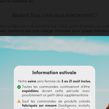
ent la mention A+.
Badisof Plus, c'est quoi exactement ?
s la fabrication de peinture à la chaux, prête à l'emploi, il y a p
loi, renforcé par une charge minérale pour usage intérieur
alablement passée au
Sofix
, de changer la couleur de votre façad
of Plus étant pelliculaire, il ne rattrapera pas d'éventuelles irr
her d'abord avec une sous-couche adaptée (
Rénodress
,
Tradicha
ossé ou le lissé.
Le brossé permet de retrouver, par sa matière 
is contrairement au
Badisof
, le Badisof Plus permet également 
port approprié ou après la pose d'une
sous-couche
. Sur un support
nt pas sur un support ayant eu des reprises (différences de po
ction d'aucun pigment) ou teinté en usine (43 couleurs au cho
ous pouvez colorer vous-même le Badisof (Plus) avec nos pigme
of Plus et à 20% (saturation maximale). En bref, les possibilités