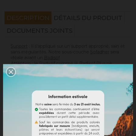
DESCRIPTION
DÉTAILS DU PRODUIT
DOCUMENTS JOINTS
Support
: Il s'applique sur un support approprié, sain et
sans irrégularités. Notre sous-couche
Sofadher
sera
idéale avant un
Badisof
.
Attention : le Badisof comme le Badisof Plus ne
s'appliquent pas sur un support ayant eu des reprises
(différences de porosité). Il sera nécessaire au
préalable de réhomogénéiser votre support
(
Rénodress
, nous contacter si vous avez un doute sur
votre support).
Consommation
:
* 20 m² mural avec un seau de 4kg (les 2 couches
comprises)
* 40 m² mural avec un seau de 8kg (les 2 couches
comprises)
Sur un support normalement absorbant.