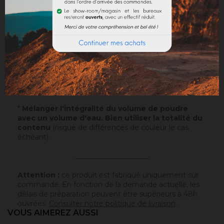
Application
: Visualisez notre
vidéo
!
Echantillons
: Testez nos échantillons et vous pourrez
ainsi passer commande en toute sérénité.
Papier
: 10x5cm - type canson - sur lequel a été
appliqué ce badisof coloré. Plus d'infos
ici
.
Poudre
* : 100g de ce badisof coloré à appliquer vous
même (remboursable sur la commande finale si cette
teinte est sélectionnée).
*
Mélanger l'intégralité du volume de poudre
avec un volume d'eau. Bien utiliser la totalité du
contenu
(risque de différences de couleur le cas
échéant).
_____________________
Attention :
ce produit est fabriqué uniquement sur
commande. En fonction de la demande actuelle, les
délais de préparation peuvent être supérieurs à 48h
ouvrées.
Consulter notre politique de livraison
.
VOUS AIMEREZ AUSSI