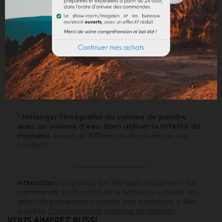
Sur un support normalement absorbant.
Application
: Visualisez notre
vidéo
!
Echantillons
: Testez nos échantillons et vous pourrez
ainsi passer commande en toute sérénité.
Papier
: 10x5cm - type canson - sur lequel a été
appliqué ce badisof coloré. Plus d'infos
ici
.
Poudre
* : 100g de ce badisof coloré à appliquer vous
même (remboursable sur la commande finale si cette
teinte est sélectionnée).
*
Mélanger l'intégralité du volume de poudre
avec un volume d'eau. Bien utiliser la totalité du
contenu
(risque de différences de couleur le cas
échéant).
_____________________
Attention :
ce produit est fabriqué uniquement sur
commande. En fonction de la demande actuelle, les
délais de préparation peuvent être supérieurs à 48h
ouvrées.
Consulter notre politique de livraison
.
VOUS AIMEREZ AUSSI