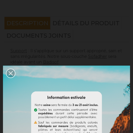
DESCRIPTION
DÉTAILS DU PRODUIT
DOCUMENTS JOINTS
Support
: Il s'applique sur un support approprié, sain et
sans irrégularités. Notre sous-couche
Sofadher
sera
idéale avant un
Badisof
.
Attention : le Badisof comme le Badisof Plus ne
s'appliquent pas sur un support ayant eu des reprises
(différences de porosité). Il sera nécessaire au
préalable de réhomogénéiser votre support
(
Rénodress
, nous contacter si vous avez un doute sur
votre support).
Consommation
:
* 20 m² mural avec un seau de 4kg (les 2 couches
comprises)
* 40 m² mural avec un seau de 8kg (les 2 couches
comprises)