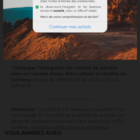
Application
: Visualisez notre
vidéo
!
Echantillons
: Testez nos échantillons et vous pourrez
ainsi passer commande en toute sérénité.
Papier
: 10x5cm - type canson - sur lequel a été
appliqué ce badisof coloré. Plus d'infos
ici
.
Poudre
* : 100g de ce badisof coloré à appliquer vous
même (remboursable sur la commande finale si cette
teinte est sélectionnée).
*
Mélanger l'intégralité du volume de poudre
avec un volume d'eau. Bien utiliser la totalité du
contenu
(risque de différences de couleur le cas
échéant).
_____________________
Attention :
ce produit est fabriqué uniquement sur
commande. En fonction de la demande actuelle, les
délais de préparation peuvent être supérieurs à 48h
ouvrées.
Consulter notre politique de livraison
.
VOUS AIMEREZ AUSSI