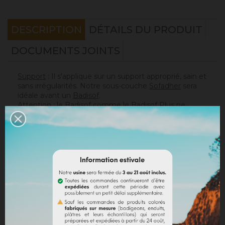
DESCRIPTION
DÉTAILS DU PRODUIT
DOCUMENTS JOINTS
Support
: Il s'applique sur un support approprié, sain et
sans irrégularités. Notre sous-couche
Sofadher
sera
idéale avant un
Badisof
.
Attention : le Badisof comme le Badisof Plus ne
s'appliquent pas sur un support ayant eu des reprises
(différences de porosité). Il sera nécessaire au
préalable de réhomogénéiser votre support
(
Rénodress
, nous contacter si vous avez un doute sur
votre support).
Consommation
:
* 20 m² mural avec un seau de 4kg (les 2 couches
comprises)
* 40 m² mural avec un seau de 8kg (les 2 couches
comprises)
Sur un support normalement absorbant.