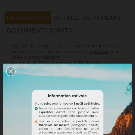
DESCRIPTION
DÉTAILS DU PRODUIT
DOCUMENTS JOINTS
Support
: Il s'applique sur un support approprié, sain et
sans irrégularités. Notre sous-couche
Sofadher
sera
idéale avant un
Badisof
.
Attention : le Badisof comme le Badisof Plus ne
s'appliquent pas sur un support ayant eu des reprises
(différences de porosité). Il sera nécessaire au
préalable de réhomogénéiser votre support
(
Rénodress
, nous contacter si vous avez un doute sur
votre support).
Consommation
:
* 20 m² mural avec un seau de 4kg (les 2 couches
comprises)
* 40 m² mural avec un seau de 8kg (les 2 couches
comprises)
Sur un support normalement absorbant.