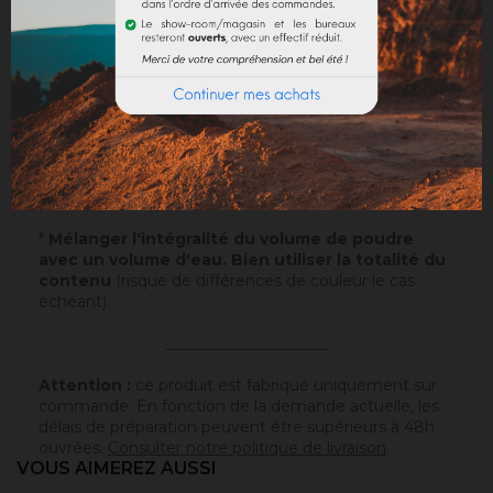
Application
: Visualisez notre
vidéo
!
Echantillons
: Testez nos échantillons et vous pourrez
ainsi passer commande en toute sérénité.
Papier
: 10x5cm - type canson - sur lequel a été
appliqué ce badisof coloré. Plus d'infos
ici
.
Poudre
* : 100g de ce badisof coloré à appliquer vous
même (remboursable sur la commande finale si cette
teinte est sélectionnée).
*
Mélanger l'intégralité du volume de poudre
avec un volume d'eau. Bien utiliser la totalité du
contenu
(risque de différences de couleur le cas
échéant).
_____________________
Attention :
ce produit est fabriqué uniquement sur
commande. En fonction de la demande actuelle, les
délais de préparation peuvent être supérieurs à 48h
ouvrées.
Consulter notre politique de livraison
.
VOUS AIMEREZ AUSSI