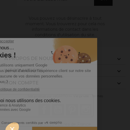
Vous pouvez vous désinscrire à tout
moment. Vous trouverez pour cela nos
informations de contact dans les
conditions d'utilisation du site.
A PROPOS DE NOUS

INFORMATIONS

MON COMPTE

Site protégé par reCAPTCHA.
Vie privée
-
Termes
Facebook
YouTube
Pinterest
Instagram
© 2026 - Ocres de France