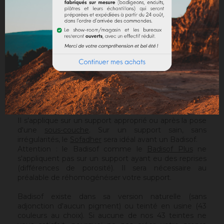
portent la mention A+.
Badisof, c'est quoi exactement ?
La Société des Ocres de France a été l'un des
précurseurs dans la fabrication de peinture à la chaux,
prête à l'emploi, il y a plus de 20 ans.
Badisof est un badigeon de chaux prêt à
l'emploi, pour un usage intérieur.
Il permet de
créer des badigeons brossés mats et veloutés avec
une technique d'application à la brosse.
Il s'applique sur un support approprié ou après la pose
d'une
sous-couche
. Sur un support sain, sans
irrégularités, le
Sofadher
sera idéal avant un Badisof.
Attention
: le Badisof comme le
Badisof Plus
ne
s'appliquent pas sur un support ayant eu des reprises
(différences de porosité). Il sera nécessaire au
préalable de réhomogénéiser votre support.
Badisof existe dans sa version naturelle (sans
adjonction d'aucun pigment) ou teinté en usine (43
couleurs au choix). Si aucune de nos 43 teintes ne