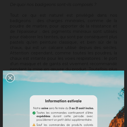
De quoi nos badigeons sont-ils composés ?
Tout ce qui est naturel est privilégié dans nos
badigeons : des charges minérales, comme de la
poudre de marbre, pour apporter de la résistance et
de l’épaisseur ; des pigments minéraux sont utilisés
pour élaborer les teintes, qui sont par conséquent plus
pastels qu'en peinture classique, et bien sûr de la
chaux, qui est un calcaire utilisé depuis des siècles.
Attention cependant, comme toutes les poudres, la
chaux est irritante pour les voies respiratoires : le port
d'un masque et de gants est vivement recommandé
pendant la mise en œuvre du produit. Toutefois, plus
aucune inquiétude à avoir une fois, que la préparation
sera posée sur le mur.
Nos badigeons sont préparés en poudre, sans eau,
pour éviter l'ajout de conservateurs et de poids
supplémentaires, qui alourdiraient les frais de
transport. L'eau sera à ajouter au moment de
l'application.
Nos seaux sont recyclables, dans les bacs jaunes, et
peuvent aussi être nettoyés et réutilisés.
Pour toutes ces raisons, nos badigeons de chaux