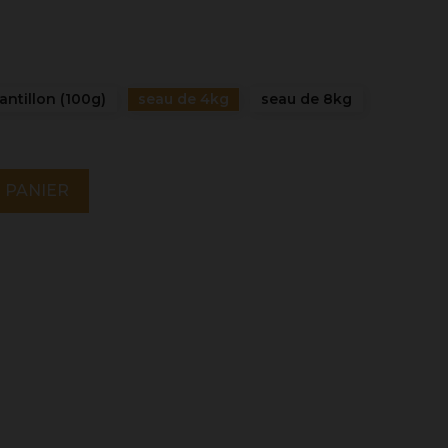
antillon (100g)
seau de 4kg
seau de 8kg
 PANIER