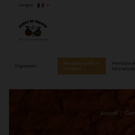
Langue
Produits prêts à
Peinture à
Pigments
l'emploi
farine/sué
Accueil
Gam