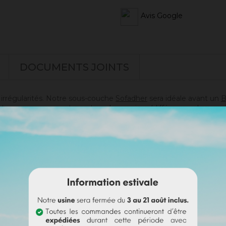
Avis Google
DOCUMENTS JOINTS
s irrégularités. Notre sous-couche
Sofadher
sera idéale avant un
B
t pas sur un support ayant eu des reprises (différences de poros
doute sur votre support).
s)
es)
i passer commande en toute sérénité.
e badisof coloré. Plus d'infos
ici
.
e (remboursable sur la commande finale si cette teinte est sélec