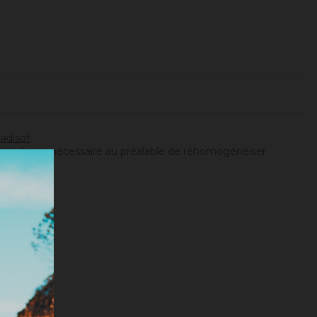
adisof
.
ité). Il sera nécessaire au préalable de réhomogénéiser
tionnée).