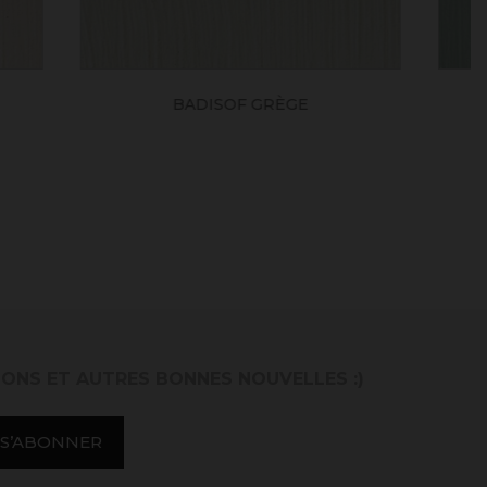
TUS
BADISOF LICHEN
IONS ET AUTRES BONNES NOUVELLES :)