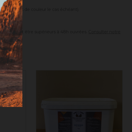
différences de couleur le cas échéant).
ion peuvent être supérieurs à 48h ouvrées.
Consulter notre