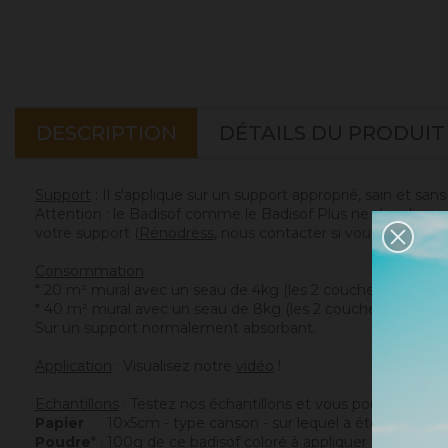
DESCRIPTION
DÉTAILS DU PRODUIT
Support
: Il s'applique sur un support approprié, sain et san
Attention : le Badisof comme le Badisof Plus ne s'appliquen
votre support (
Rénodress
, nous contacter si vous avez un 
Consommation
:
* 20 m² mural avec un seau de 4kg (les 2 couches comprise
* 40 m² mural avec un seau de 8kg (les 2 couches compris
Sur un support normalement absorbant.
Application
: Visualisez notre
vidéo
!
Echantillons
: Testez nos échantillons et vous pourrez ains
Papier
: 10x5cm - type canson - sur lequel a été appliqué c
Poudre
* : 100g de ce badisof coloré à appliquer vous mêm