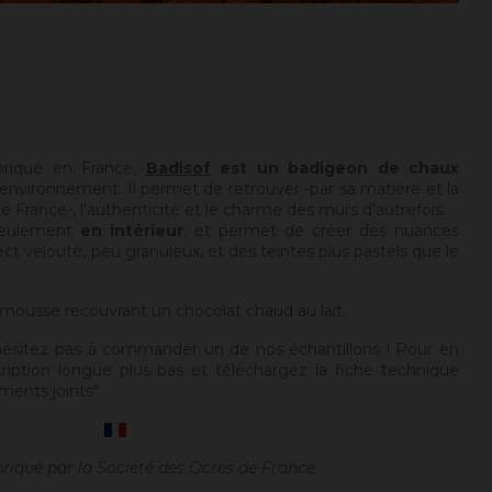
briqué en France,
Badisof
est un badigeon de chaux
environnement. Il permet de retrouver -par sa matière et la
 France-, l'authenticité et le charme des murs d'autrefois.
seulement
en intérieur
, et permet de créer des nuances
ect velouté, peu granuleux, et des teintes plus pastels que le
 mousse recouvrant un chocolat chaud au lait.
hésitez pas à commander un de nos échantillons ! Pour en
cription longue plus bas et téléchargez la fiche technique
ments joints".
briqué par la Société des Ocres de France