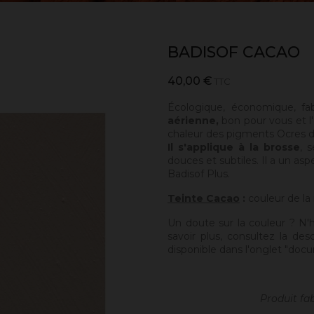
BADISOF CACAO
40,00 €
TTC
Écologique, économique, fa
aérienne,
bon pour vous et l'
chaleur des pigments Ocres de
Il s'applique à la brosse
, 
douces et subtiles. Il a un asp
Badisof Plus.
Teinte Cacao
:
couleur de la
Un doute sur la couleur ? N'
savoir plus, consultez la des
disponible dans l'onglet "docu
Produit fa