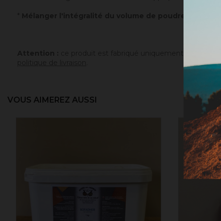
*
Mélanger l'intégralité du volume de poudre avec un v
Attention :
ce produit est fabriqué uniquement sur comman
politique de livraison
.
VOUS AIMEREZ AUSSI