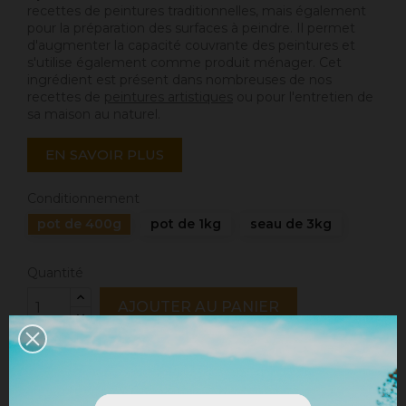
recettes de peintures traditionnelles, mais également
pour la préparation des surfaces à peindre. Il permet
d'augmenter la capacité couvrante des peintures et
s'utilise également comme produit ménager. Cet
ingrédient est présent dans nombreuses de nos
recettes de
peintures artistiques
ou pour l'entretien de
sa maison au naturel.
EN SAVOIR PLUS
Conditionnement
pot de 400g
pot de 1kg
seau de 3kg
Quantité
AJOUTER AU PANIER
Partager