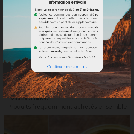
Mentions légales
Politique de livraison
Politique retours
Avis Google
DESCRIPTION
DÉTAILS DU PRODUIT
Origine : France.
Produits fréquemment achetés ensemble