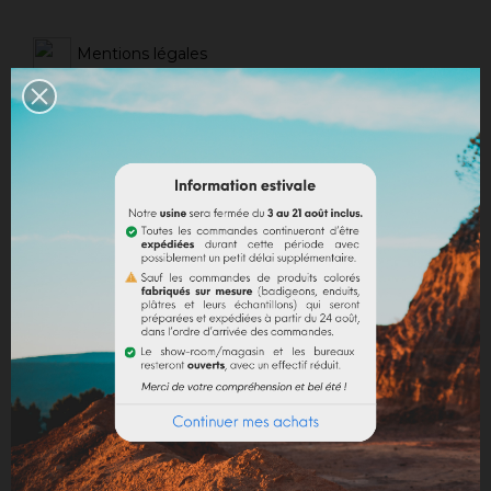
Mentions légales
Politique de livraison
Politique retours
Avis Google
DESCRIPTION
DÉTAILS DU PRODUIT
La poudre de marbre broyée en granulométrie fine
est une charge minérale recherchée pour ses
utilisations en peinture pour donner de la matière aux
badigeons et aux enduits, en papeterie pour donner
de la densité et de la brillance, en additif de pH neutre