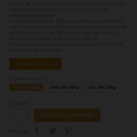
donner de la matière aux badigeons et aux enduits (lire
la description longue pour connaitre les autres
utilisations possibles).
La poudre de marbre 0/350 est obtenue à partir d'une
calcite Pyrénéenne d'une grande pureté chimique. Elle
est broyée entre 0 et 350 microns puis tamisée, la
rendant comparable à de la farine. Elle est
principalement utilisée dans les stucs, les marmorinos,
les enduits de chaux, etc.
EN SAVOIR PLUS
Conditionnement
seau de 5kg
seau de 12kg
sac de 25kg
Quantité
AJOUTER AU PANIER
Partager