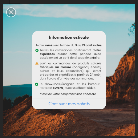
Politique de livraison
Politique retours
Avis Google
DESCRIPTION
DÉTAILS DU PRODUIT
En plus de son utilisation en peinture pour donner de
la matière aux badigeons et aux enduits, la poudre de
marbre est utilisée en papeterie pour donner de la
densité et de la brillance, en additif de pH neutre pour
les plastiques, les cosmétiques, la pharmaceutique et
la nourriture animale (ajout de calcium).