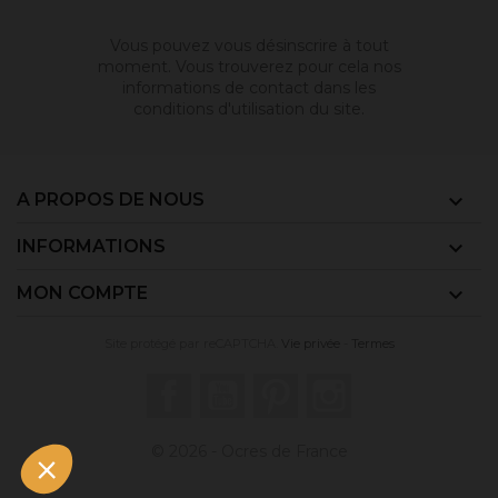
Vous pouvez vous désinscrire à tout
moment. Vous trouverez pour cela nos
informations de contact dans les
conditions d'utilisation du site.
A PROPOS DE NOUS

INFORMATIONS

MON COMPTE

Site protégé par reCAPTCHA.
Vie privée
-
Termes
Facebook
YouTube
Pinterest
Instagram
© 2026 - Ocres de France