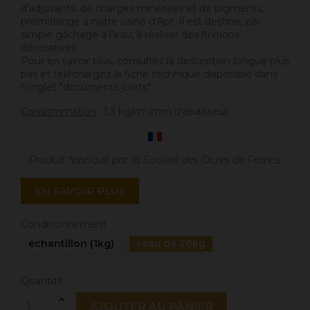
d'adjuvants, de charges minérales et de pigments,
prémélangé à notre usine d'Apt. Il est destiné, par
simple gâchage à l'eau, à réaliser des finitions
décoratives.
Pour en savoir plus, consultez la description longue plus
bas et téléchargez la fiche technique disponible dans
l'onglet "documents joints".
Consommation
: 1,3 kg/m²/mm d'épaisseur.
Produit fabriqué par la Société des Ocres de France
EN SAVOIR PLUS
Conditionnement
échantillon (1kg)
seau de 20kg
Quantité
AJOUTER AU PANIER