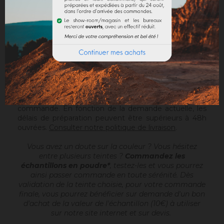
Le Sofodor est un enduit à la chaux grasse
, prêt à
gâcher, destiné à réaliser des aspects talochés ou
frottassés très fins. Il est appliqué après une sous-
couche (Sofix, Rénodress, Tradichaux)
sur 2 à 4 mm
d'épaisseur
, à la main ou à la machine à projeter.
Ajouter 4,4 à 6 litres d'eau par seau de 20kg de
Sofodor. Pour plus d'infos, vous pouvez télécharger la
fiche technique.
Attention :
ce produit est fabriqué uniquement sur
commande. En fonction de la demande actuelle, les
délais de préparation peuvent être supérieurs à 48h
ouvrées.
Consulter notre politique de livraison
.
Vous avez un doute sur la couleur ? Vous hésitez
entre plusieurs teintes ?
Commandez les
échantillons en poudre*
, testez-les et vous pourrez
ainsi passer commande en toute sérénité. Dès
validation de la teinte choisie, pour votre commande
finale, vous pourrez bénéficier sur demande d'un bon
d'achat de la valeur de l'échantillon (10€) à utiliser
sur notre site internet et sur devis.