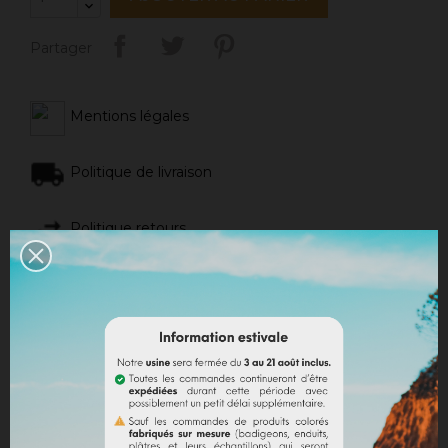
Partager
Mentions légales
Politique de livraison
Politique retours
Avis Google
DESCRIPTION
DÉTAILS DU PRODUIT
DOCUMENTS JOINTS