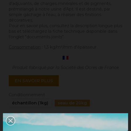
d'adjuvants, de charges minérales et de pigments,
prémélangé à notre usine d'Apt. Il est destiné, par
simple gâchage à l'eau, à réaliser des finitions
décoratives.
Pour en savoir plus, consultez la description longue plus
bas et téléchargez la fiche technique disponible dans
l'onglet "documents joints".
Consommation
: 1,3 kg/m²/mm d'épaisseur.
Produit fabriqué par la Société des Ocres de France
EN SAVOIR PLUS
Conditionnement
échantillon (1kg)
seau de 20kg
Quantité
AJOUTER AU PANIER