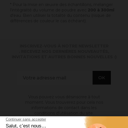
* Pour la mise en œuvre des échantillons, mélanger
l'intégralité du volume de poudre avec
200 à 300ml
d'eau. Bien utiliser la totalité du contenu (risque de
différences de couleur le cas échéant).
INSCRIVEZ-VOUS À NOTRE NEWSLETTER
. RECEVEZ NOS DERNIÈRES NOUVEAUTÉS,
INVITATIONS ET AUTRES BONNES NOUVELLES :)
Vous pouvez vous désinscrire à tout
moment. Vous trouverez pour cela nos
informations de contact dans les
conditions d'utilisation du site.