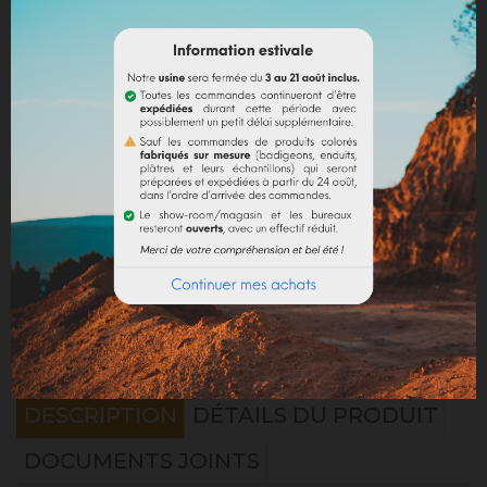
Partager
Mentions légales
Politique de livraison
Politique retours
Avis Google
DESCRIPTION
DÉTAILS DU PRODUIT
DOCUMENTS JOINTS