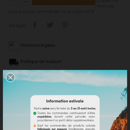
La quantité
minimale
pour pouvoir commander ce produit est 8.
Partager
Mentions légales
Politique de livraison
Politique retours
Avis Google
DESCRIPTION
DÉTAILS DU PRODUIT