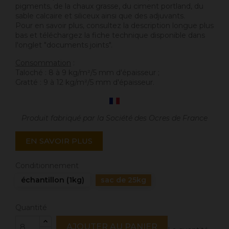
pigments, de la chaux grasse, du ciment portland, du
sable calcaire et siliceux ainsi que des adjuvants.
Pour en savoir plus, consultez la description longue plus
bas et téléchargez la fiche technique disponible dans
l'onglet "documents joints".
Consommation
:
Taloché : 8 à 9 kg/m²/5 mm d'épaisseur ;
Gratté : 9 à 12 kg/m²/5 mm d'épaisseur.
Produit fabriqué par la Société des Ocres de France
EN SAVOIR PLUS
Conditionnement
échantillon (1kg)
sac de 25kg
Quantité
AJOUTER AU PANIER