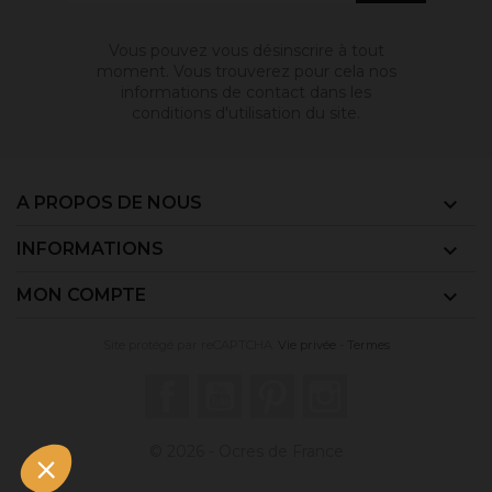
Vous pouvez vous désinscrire à tout
moment. Vous trouverez pour cela nos
informations de contact dans les
conditions d'utilisation du site.
A PROPOS DE NOUS

INFORMATIONS

MON COMPTE

Site protégé par reCAPTCHA.
Vie privée
-
Termes
Facebook
YouTube
Pinterest
Instagram
© 2026 - Ocres de France