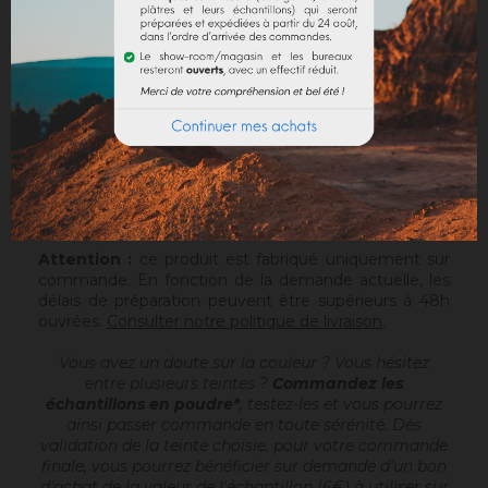
DOCUMENTS JOINTS
Sofolith est un enduit à la chaux grasse
, prêt à
gâcher, destiné à réaliser des enduits de finition
d'aspects talochés ou frottassés, sur un support
compatible ou après avoir passé une sous-couche
(Rénodress, Tradichaux). Pour plus d'infos, vous
pouvez télécharger la fiche technique.
Sofolith est conditionné en sac de 25kg sur palette
houssée de 1200kg.
Attention :
ce produit est fabriqué uniquement sur
commande. En fonction de la demande actuelle, les
délais de préparation peuvent être supérieurs à 48h
ouvrées.
Consulter notre politique de livraison
.
Vous avez un doute sur la couleur ? Vous hésitez
entre plusieurs teintes ?
Commandez les
échantillons en poudre*
, testez-les et vous pourrez
ainsi passer commande en toute sérénité. Dès
validation de la teinte choisie, pour votre commande
finale, vous pourrez bénéficier sur demande d'un bon
d'achat de la valeur de l'échantillon (6€) à utiliser sur