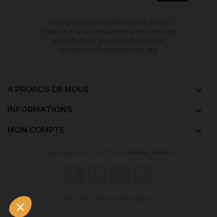
Vous pouvez vous désinscrire à tout
moment. Vous trouverez pour cela nos
informations de contact dans les
conditions d'utilisation du site.
A PROPOS DE NOUS

INFORMATIONS

MON COMPTE

Site protégé par reCAPTCHA.
Vie privée
-
Termes
Facebook
YouTube
Pinterest
Instagram
© 2026 - Ocres de France