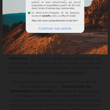
DOCUMENTS JOINTS
Sofolith est un enduit à la chaux grasse
, prêt à
gâcher, destiné à réaliser des enduits de finition
d'aspects talochés ou frottassés, sur un support
compatible ou après avoir passé une sous-couche
(Rénodress, Tradichaux). Pour plus d'infos, vous
pouvez télécharger la fiche technique.
Sofolith est conditionné en sac de 25kg sur palette
houssée de 1200kg.
Attention :
ce produit est fabriqué uniquement sur
commande. En fonction de la demande actuelle, les
délais de préparation peuvent être supérieurs à 48h
ouvrées.
Consulter notre politique de livraison
.
Vous avez un doute sur la couleur ? Vous hésitez
entre plusieurs teintes ?
Commandez les
échantillons en poudre*
, testez-les et vous pourrez
ainsi passer commande en toute sérénité. Dès
validation de la teinte choisie, pour votre commande
finale, vous pourrez bénéficier sur demande d'un bon
d'achat de la valeur de l'échantillon (6€) à utiliser sur