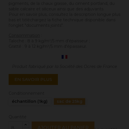
pigments, de la chaux grasse, du ciment portland, du
sable calcaire et siliceux ainsi que des adjuvants.
Pour en savoir plus, consultez la description longue plus
bas et téléchargez la fiche technique disponible dans
l'onglet "documents joints".
Consommation
:
Taloché : 8 à 9 kg/m²/5 mm d'épaisseur ;
Gratté : 9 à 12 kg/m²/5 mm d'épaisseur.
Produit fabriqué par la Société des Ocres de France
EN SAVOIR PLUS
Conditionnement
échantillon (1kg)
sac de 25kg
Quantité
AJOUTER AU PANIER