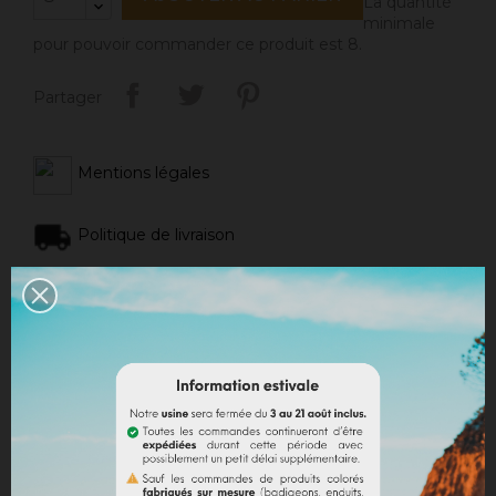
La quantité
minimale
pour pouvoir commander ce produit est 8.
Partager
Mentions légales
Politique de livraison
Politique retours
Avis Google
DESCRIPTION
DÉTAILS DU PRODUIT