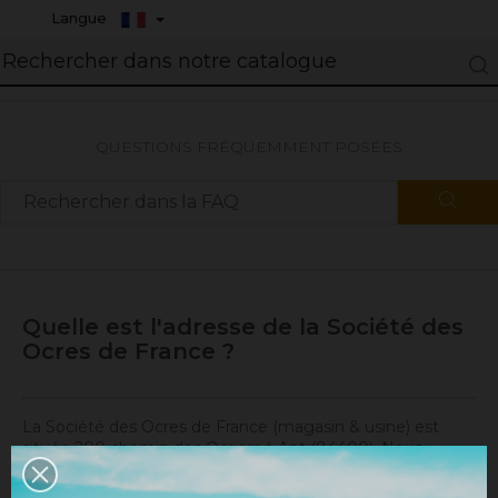
Langue
QUESTIONS FRÉQUEMMENT POSÉES
Quelle est l'adresse de la Société des
Ocres de France ?
La Société des Ocres de France (magasin & usine) est
située 200 chemin des Ocriers à Apt (84400). Nous
sommes ouverts du lundi au vendredi, de 08h30 à 12h00
et de 13h30 à 18h00 (16h00 le vendredi).