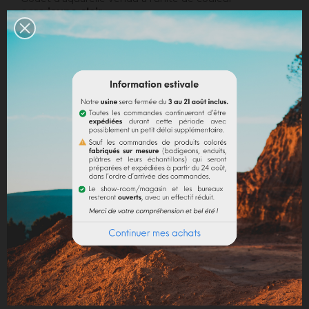
ocre jaune clair
.
Contenance 10 ml.
EN SAVOIR PLUS
Quantité
AJOUTER AU PANIER
Partager
Mentions légales
Politique de livraison
Politique retours