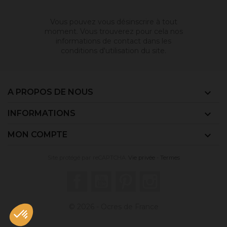
Vous pouvez vous désinscrire à tout
moment. Vous trouverez pour cela nos
informations de contact dans les
conditions d'utilisation du site.
A PROPOS DE NOUS

INFORMATIONS

MON COMPTE

Site protégé par reCAPTCHA.
Vie privée
-
Termes
Facebook
YouTube
Pinterest
Instagram
© 2026 - Ocres de France