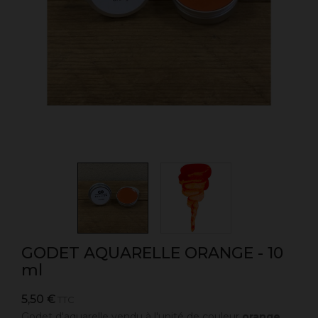
GODET AQUARELLE ORANGE - 10
ml
5,50 €
TTC
Godet d'aquarelle vendu à l'unité de couleur
orange
.