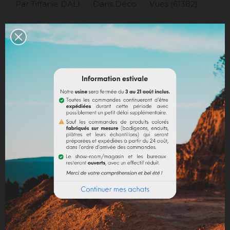
Par Tiffanie DALI
Dans
Déco
Vues (61382)
Nous vous proposons un petit tour
d’horizon de 8 associations de
couleurs pour votre façade et vos
volets ; ainsi que tous nos petits
conseils !
Lire l'article
INSCRIVEZ-VOUS À NOTRE NEWSLETTER
. RECEVEZ NOS DERNIÈRES NOUVEAUTÉS,
INVITATIONS ET AUTRES BONNES NOUVELLES :)