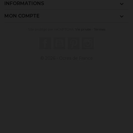
INFORMATIONS

MON COMPTE

Site protégé par reCAPTCHA.
Vie privée
-
Termes
Facebook
YouTube
Pinterest
Instagram
© 2026 - Ocres de France