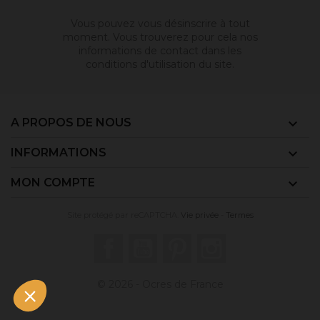
Vous pouvez vous désinscrire à tout
moment. Vous trouverez pour cela nos
informations de contact dans les
conditions d'utilisation du site.
A PROPOS DE NOUS

INFORMATIONS

MON COMPTE

Site protégé par reCAPTCHA.
Vie privée
-
Termes
Facebook
YouTube
Pinterest
Instagram
© 2026 - Ocres de France