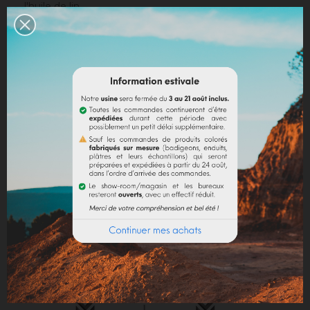
l'huile de lin
.
Peinture à l'eau / chaux en pâte :
délayer le
pigment en poudre dans un peu d'eau pour le rendre
liquide avant de l'incorporer à la peinture.
Chaux en poudre / ciment / plâtre :
incorporer
directement le pigment (jusqu’à 10% par rapport au
poids du liant), puis mélanger de manière à teinter la
totalité de votre liant.
Dosage conseillé
: Le dosage maximum est de 10%
par rapport au liant employé. Au-delà de 10%, il est
recommandé d'incorporer des fixateurs et adjuvants
(utilisation chaux).