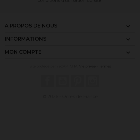
conditions d'utilisation du site.
A PROPOS DE NOUS

INFORMATIONS

MON COMPTE

Site protégé par reCAPTCHA.
Vie privée
-
Termes
Facebook
YouTube
Pinterest
Instagram
© 2026 - Ocres de France