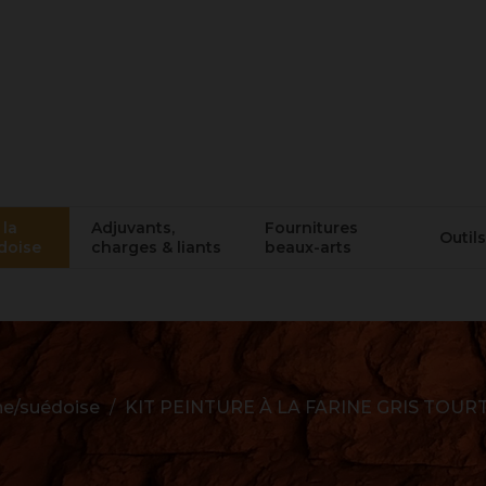
 la
Adjuvants,
Fournitures
Outils
doise
charges & liants
beaux-arts
ine/suédoise
KIT PEINTURE À LA FARINE GRIS TOURT