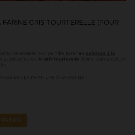
A FARINE GRIS TOURTERELLE (POUR
édients nécessaires pour peindre
15 m² en
peinture à la
re suédoise") avec du
gris tourterelle
(farine,
pigment
,
huile
 fer
).
NFOS SUR LA PEINTURE À LA FARINE
 PANIER