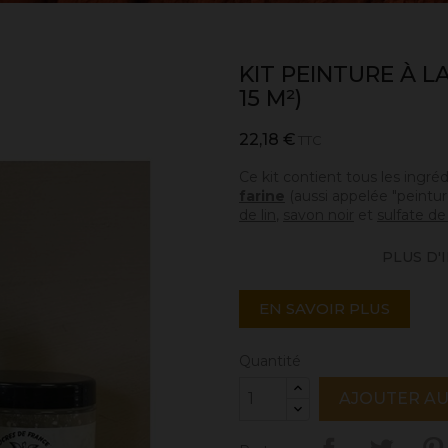
KIT PEINTURE À L
15 M²)
22,18 €
TTC
Ce kit contient tous les ingr
farine
(aussi appelée "peintu
de lin
,
savon noir
et
sulfate de
PLUS D'I
EN SAVOIR PLUS
Quantité
AJOUTER AU