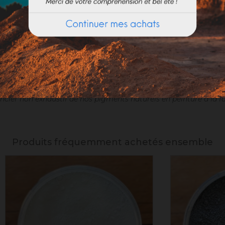
cier non exhaustif de nos pigments naturels en peinture à la f
Produits fréquemment achetés ensemble