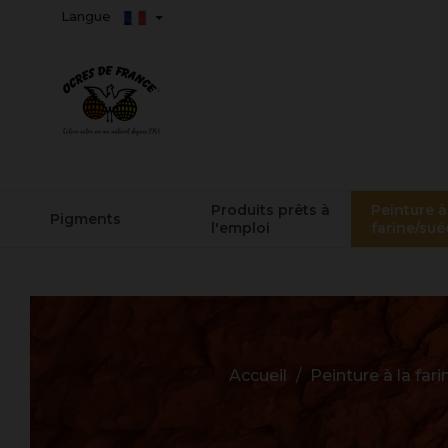
Langue
Produits prêts à
Peinture à
Pigments
l'emploi
farine/sué
Accueil
Peinture à la far