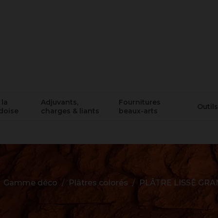
 la
Adjuvants,
Fournitures
Outils
doise
charges & liants
beaux-arts
Gamme déco
Plâtres colorés
PLÂTRE LISSÉ GRA