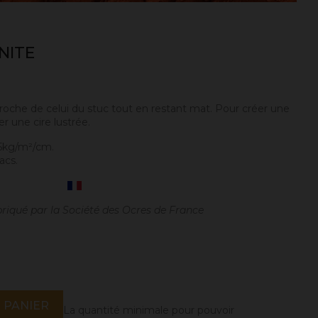
NITE
roche de celui du stuc tout en restant mat. Pour créer une
r une cire lustrée.
.5kg/m²/cm.
acs.
briqué par la Société des Ocres de France
 PANIER
La quantité minimale pour pouvoir