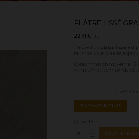
PLÂTRE LISSÉ GRA
22,91 €
TTC
L'aspect du
plâtre lissé
est p
brillance, vous pouvez applique
Consommation moyenne
: 8
Minimum de commande : 8 s
Produit fa
EN SAVOIR PLUS
Quantité
AJOUTER AU