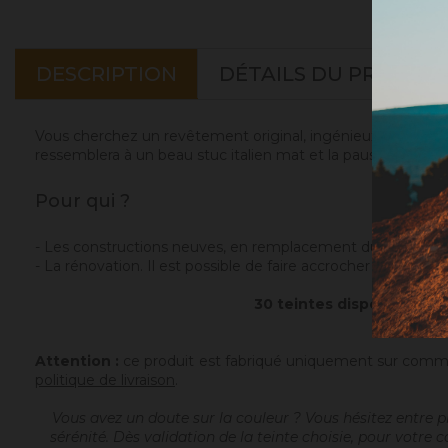
DESCRIPTION
DÉTAILS DU PRODUIT
Vous cherchez un revêtement original, ingénieux, naturel et é
ressemblera à un beau stuc italien mat et la pause d'une cire,
Pour qui ?
- Les constructions neuves, en remplacement du plâtre blanc
- La rénovation. Il est possible de faire accrocher le plâtre 
30 teintes disponibles po
Attention :
ce produit est fabriqué uniquement sur comma
politique de livraison
.
Vous avez un doute sur la couleur ? Vous hésitez entre pl
sérénité. Dès validation de la teinte choisie, pour votre