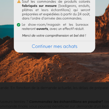
DOCUMENTS JOINTS
légant ? Sur construction neuve ou en rénovation, le plâtre coloré 
 que l'on lustrera par la suite, donnera un fini soyeux, brillant e
 traditionnel. Le plâtre coloré vous apporte ainsi directement vo
coloré sur un Nergalto ou similaire, afin de rattraper le manque d'é
ur la finition lissée / disponible en sacs de 25 kg - mini
Vous pouvez télécharger la fiche technique.
nde. En fonction de la demande actuelle, les délais de prépara
usieurs teintes ?
Commandez les échantillons en poudre*
, t
 commande finale, vous pourrez bénéficier sur demande d'un bon d'