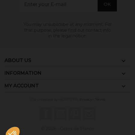
You may unsubscribe at any moment. For
that purpose, please find our contact info
in the legal notice.
ABOUT US

INFORMATION

MY ACCOUNT

Site protected by reCAPTCHA.
Privacy
-
Terms
Facebook
YouTube
Pinterest
Instagram
© 2026 - Ocres de France