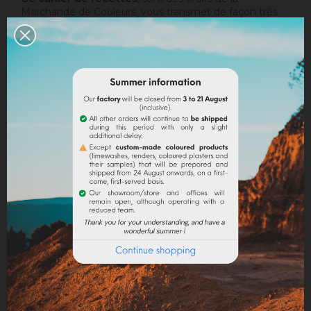
Marchande de Couleurs, vous transmet de façon très
simple les savoir-faire d'hier et d'aujourd'hui tels que
l'utilisation des pigments, la réalisation de badigeons,
de stuccos, d'enduits à la chaux, de patines, etc.
Auteur
: AM & JC Misset.
EN SAVOIR PLUS
Quantity
ADD TO CART
Share
Legal notices
Delivery policy