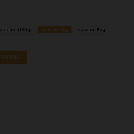
antillon (100g)
seau de 4kg
seau de 8kg
 PANIER