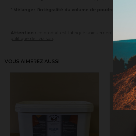
*
Mélanger l'intégralité du volume de poudre avec un v
Attention :
ce produit est fabriqué uniquement sur comman
politique de livraison
.
VOUS AIMEREZ AUSSI