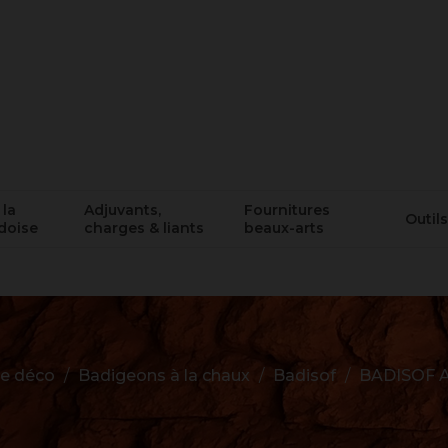
 la
Adjuvants,
Fournitures
Outils
doise
charges & liants
beaux-arts
 déco
Badigeons à la chaux
Badisof
BADISOF 