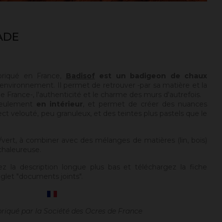
ADE
briqué en France,
Badisof
est un badigeon de chaux
environnement. Il permet de retrouver -par sa matière et la
 France-, l'authenticité et le charme des murs d'autrefois.
seulement
en intérieur
, et permet de créer des nuances
ect velouté, peu granuleux, et des teintes plus pastels que le
vert, à combiner avec des mélanges de matières (lin, bois)
chaleureuse.
ez la description longue plus bas et téléchargez la fiche
glet "documents joints".
briqué par la Société des Ocres de France