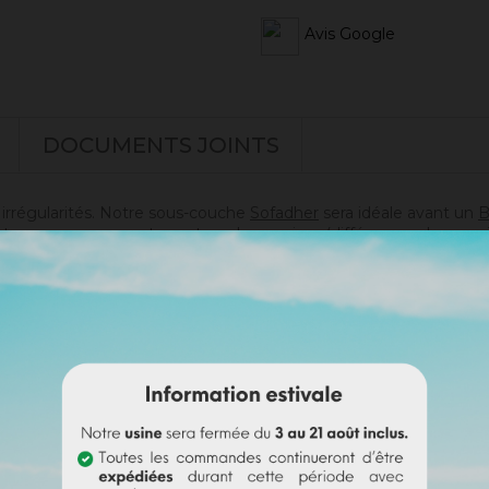
Avis Google
DOCUMENTS JOINTS
s irrégularités. Notre sous-couche
Sofadher
sera idéale avant un
B
t pas sur un support ayant eu des reprises (différences de poros
doute sur votre support).
s)
es)
i passer commande en toute sérénité.
e badisof coloré. Plus d'infos
ici
.
e (remboursable sur la commande finale si cette teinte est sélec