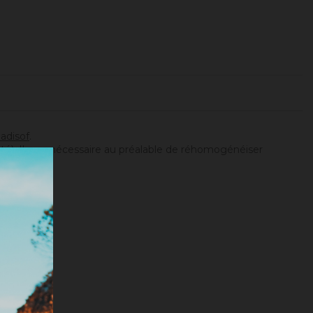
adisof
.
ité). Il sera nécessaire au préalable de réhomogénéiser
tionnée).