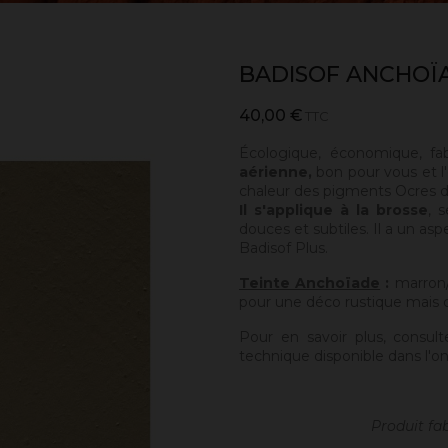
BADISOF ANCHOÏ
40,00 €
TTC
Écologique, économique, fa
aérienne,
bon pour vous et l'
chaleur des pigments Ocres de
Il s'applique à la brosse
, 
douces et subtiles. Il a un asp
Badisof Plus.
Teinte Anchoïade
:
marron/
pour une déco rustique mais 
Pour en savoir plus, consult
technique disponible dans l'on
Produit fa