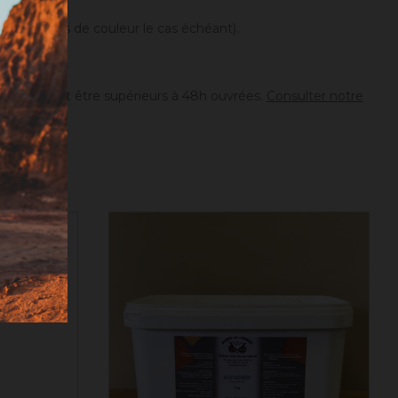
différences de couleur le cas échéant).
ion peuvent être supérieurs à 48h ouvrées.
Consulter notre