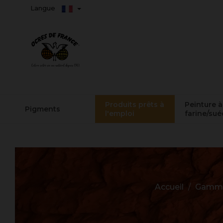
Langue
Produits prêts à
Peinture à
Pigments
l'emploi
farine/sué
Accueil
Gamme