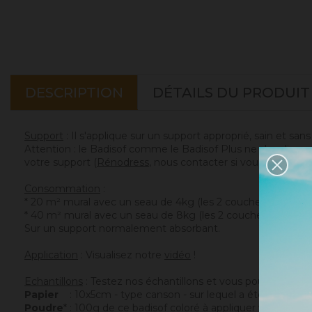
DESCRIPTION
DÉTAILS DU PRODUIT
Support
: Il s'applique sur un support approprié, sain et san
Attention : le Badisof comme le Badisof Plus ne s'appliquen
votre support (
Rénodress
, nous contacter si vous avez un 
Consommation
:
* 20 m² mural avec un seau de 4kg (les 2 couches comprise
* 40 m² mural avec un seau de 8kg (les 2 couches compris
Sur un support normalement absorbant.
Application
: Visualisez notre
vidéo
!
Echantillons
: Testez nos échantillons et vous pourrez ains
Papier
: 10x5cm - type canson - sur lequel a été appliqué c
Poudre
* : 100g de ce badisof coloré à appliquer vous mêm