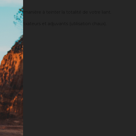
einture.
anger de manière à teinter la totalité de votre liant.
er des fixateurs et adjuvants (utilisation chaux).