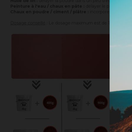
Huile de lin :
délayer la poudre dans un peu d'essence de t
Peinture à l'eau / chaux en pâte :
délayer le pigment dans
Chaux en poudre / ciment / plâtre :
incorporer directemen
Dosage conseillé
: Le dosage maximum est de 10% par rappor