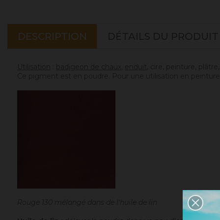
DESCRIPTION
DÉTAILS DU PRODUIT
Utilisation
:
badigeon de chaux
,
enduit
, cire, peinture, plâtr
Ce pigment est en poudre. Pour une utilisation en peinture 
Rouge 130 mélangé dans de l'huile de lin