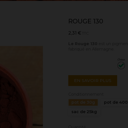
ROUGE 130
2,31 €
TTC
Le Rouge 130
est un pigment
fabriqué en Allemagne.
EN SAVOIR PLUS
Conditionnement
pot de 30g
pot de 40
sac de 25kg
Quantité