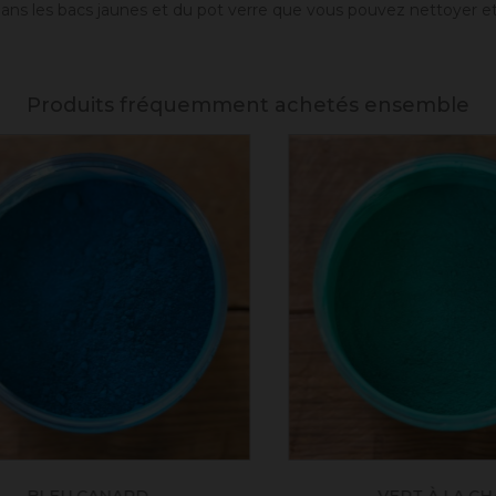
 dans les bacs jaunes et du pot verre que vous pouvez nettoyer e
Produits fréquemment achetés ensemble
BLEU CANARD
VERT À LA CHAU