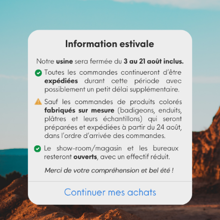
érébenthine avant de l'incorporer à
l'huile de lin
.
 un peu d'eau pour le rendre liquide avant de l'incorporer à la p
t le pigment (jusqu’à 10% par rapport au poids du liant), puis mél
t au liant employé. Au-delà de 10%, il est recommandé d'incorpor