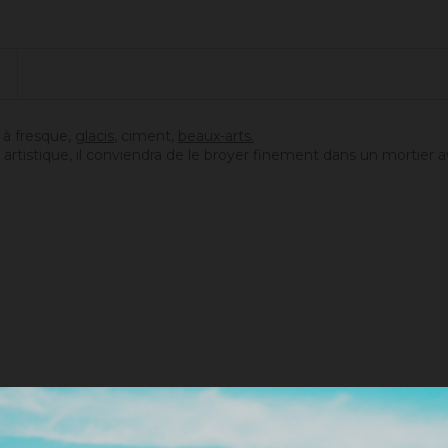
e, à fresque,
glacis
, ciment,
beaux-arts.
artistique, il conviendra de le broyer finement dans un mortier a