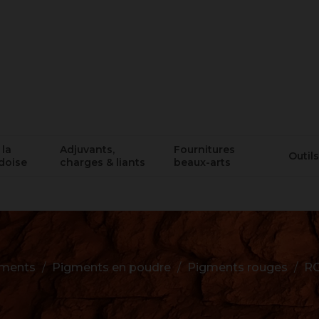
 la
Adjuvants,
Fournitures
Outils
doise
charges & liants
beaux-arts
ments
Pigments en poudre
Pigments rouges
RO