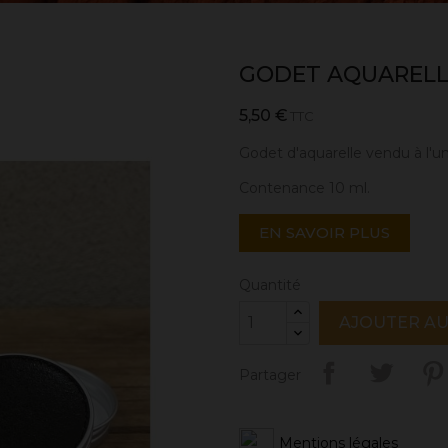
GODET AQUARELLE
5,50 €
TTC
Godet d'aquarelle vendu à l'u
Contenance 10 ml.
EN SAVOIR PLUS
Quantité
AJOUTER AU
Partager
Mentions légales