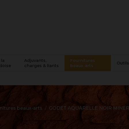
 la
Adjuvants,
Fournitures
Outils
doise
charges & liants
beaux-arts
nitures beaux-arts
GODET AQUARELLE NOIR MINERAL