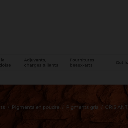
 la
Adjuvants,
Fournitures
Outils
doise
charges & liants
beaux-arts
ts
Pigments en poudre
Pigments gris
GRIS ANT