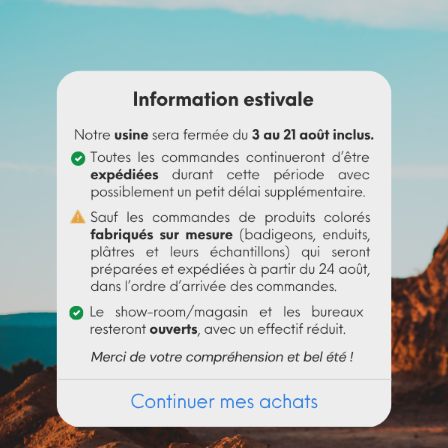
érébenthine avant de l'incorporer à
l'huile de lin
.
 un peu d'eau pour le rendre liquide avant de l'incorporer à la p
t le pigment (jusqu’à 10% par rapport au poids du liant), puis mél
t au liant employé. Au-delà de 10%, il est recommandé d'incorpor