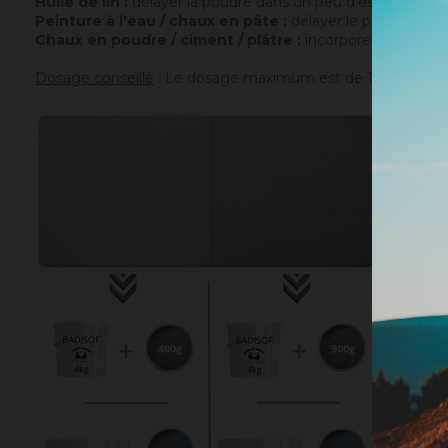
Huile de lin :
délayer la poudre dans un peu d'essence de t
Peinture à l'eau / chaux en pâte :
délayer le pigment dans
Chaux en poudre / ciment / plâtre :
incorporer directemen
Dosage conseillé
: Le dosage maximum est de 10% par rappor