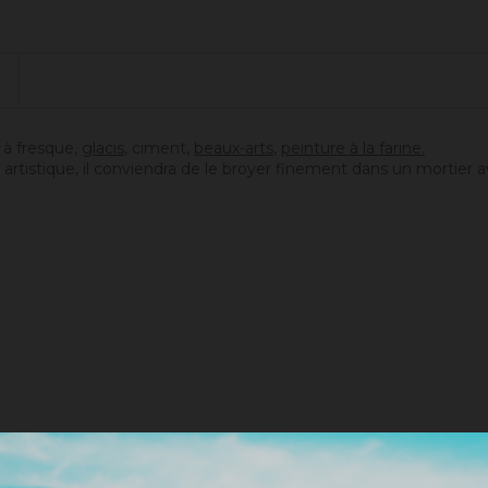
e, à fresque,
glacis
, ciment,
beaux-arts
,
peinture à la farine.
artistique, il conviendra de le broyer finement dans un mortier a