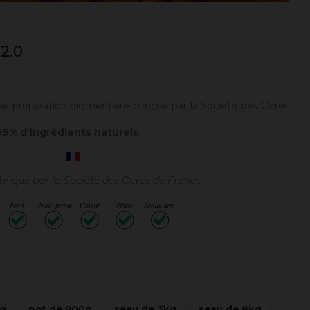
2.0
ne p
réparation pigmentaire conçue par la Société des Ocres
9% d'ingrédients naturels
.
riqué par la Société des Ocres de France
0g
pot de 900g
seau de 3kg
seau de 8kg