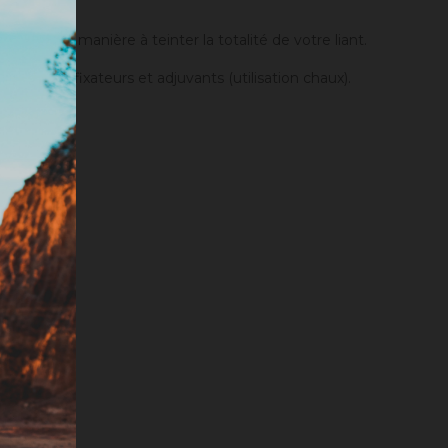
einture.
anger de manière à teinter la totalité de votre liant.
er des fixateurs et adjuvants (utilisation chaux).