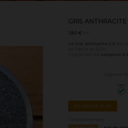
GRIS ANTHRACITE 
1,80 €
TTC
Le Gris anthracite 2.0
est u
de France en 2024.
Ce pigment est
composé à 9
Pigment fab
EN SAVOIR PLUS
Conditionnement
pot de 20g
pot de 40