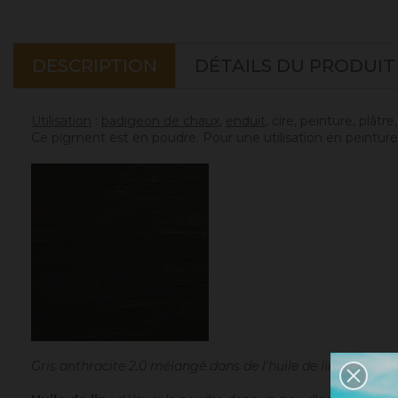
DESCRIPTION
DÉTAILS DU PRODUIT
Utilisation
:
badigeon de chaux
,
enduit
, cire, peinture, plâtr
Ce pigment est en poudre. Pour une utilisation en peinture 
Gris anthracite 2.0 mélangé dans de l'huile de lin