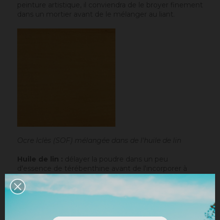
peinture artistique, il conviendra de le broyer finement
dans un mortier avant de le mélanger au liant.
Ocre Iclès (SOF) mélangée dans de l'huile de lin
Huile de lin :
délayer la poudre dans un peu
d'essence de térébenthine avant de l'incorporer à
l'huile de lin
.
Peinture à l'eau / chaux en pâte :
délayer le
pigment dans un peu d'eau pour le rendre liquide
avant de l'incorporer à la peinture.
Chaux en poudre / ciment / plâtre :
incorporer