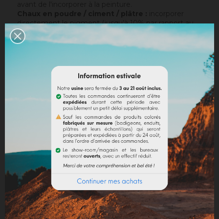
avant de l'incorporer à la peinture.
Chaux en poudre / ciment / plâtre :
incorporer
directement le pigment (jusqu’à 10% par rapport au
poids du liant), puis mélanger de manière à teinter la
totalité de votre liant.
Dosage conseillé
: Le dosage maximum est de 10%
par rapport au liant employé. Au-delà de 10%, il est
recommandé d'incorporer des fixateurs et adjuvants
(utilisation chaux).