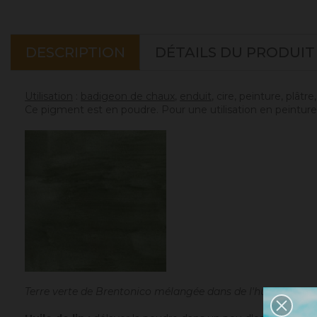
DESCRIPTION
DÉTAILS DU PRODUIT
Utilisation
:
badigeon de chaux
,
enduit
, cire, peinture, plâtr
Ce pigment est en poudre. Pour une utilisation en peinture 
Terre verte de Brentonico mélangée dans de l'huile de lin