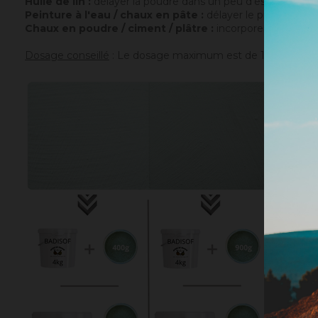
Huile de lin :
délayer la poudre dans un peu d'essence de t
Peinture à l'eau / chaux en pâte :
délayer le pigment dans
Chaux en poudre / ciment / plâtre :
incorporer directemen
Dosage conseillé
: Le dosage maximum est de 10% par rappor