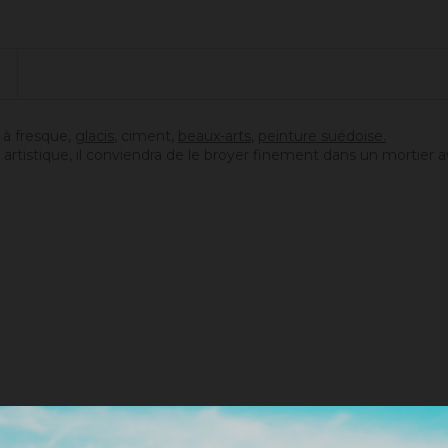
e, à fresque,
g
lacis
, ciment,
beaux-arts
,
peinture suédoise.
artistique, il conviendra de le broyer finement dans un mortier a