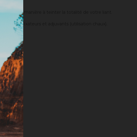
einture.
anger de manière à teinter la totalité de votre liant.
er des fixateurs et adjuvants (utilisation chaux).