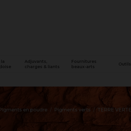
 la
Adjuvants,
Fournitures
Outils
doise
charges & liants
beaux-arts
Pigments en poudre
Pigments verts
TERRE VERT