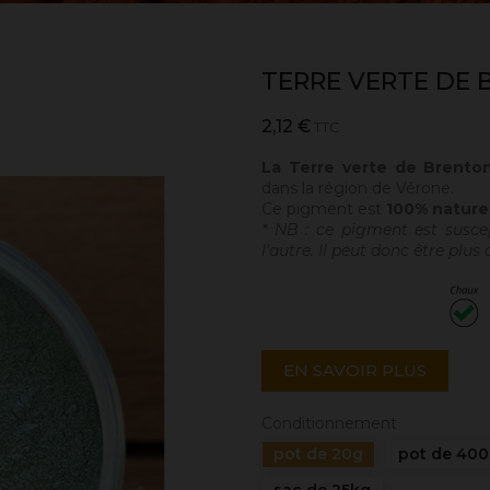
TERRE VERTE DE 
2,12 €
TTC
La Terre verte de Brento
dans la région de Vérone.
Ce pigment est
100% naturel
* NB : ce pigment est suscep
l'autre. Il peut donc être plus 
EN SAVOIR PLUS
Conditionnement
pot de 20g
pot de 40
sac de 25kg