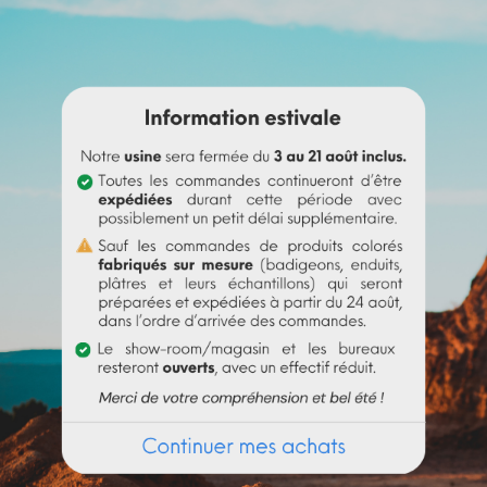
érébenthine avant de l'incorporer à
l'huile de lin
.
 un peu d'eau pour le rendre liquide avant de l'incorporer à la p
t le pigment (jusqu’à 10% par rapport au poids du liant), puis mél
t au liant employé. Au-delà de 10%, il est recommandé d'incorpor