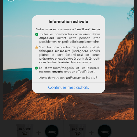
Chaux en poudre / ciment / plâtre :
incorporer
directement le pigment (jusqu’à 10% par rapport au
poids du liant), puis mélanger de manière à teinter la
totalité de votre liant.
Dosage conseillé
: Le dosage maximum est de 10%
par rapport au liant employé. Au-delà de 10%, il est
recommandé d'incorporer des fixateurs et adjuvants
(utilisation chaux).