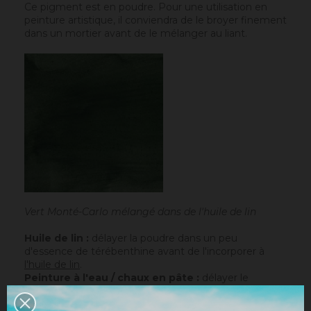
Ce pigment est en poudre. Pour une utilisation en
peinture artistique, il conviendra de le broyer finement
dans un mortier avant de le mélanger au liant.
Vert Monté-Carlo mélangé dans de l'huile de lin
Huile de lin :
délayer la poudre dans un peu
d'essence de térébenthine avant de l'incorporer à
l'huile de lin
.
Peinture à l'eau / chaux en pâte :
délayer le
pigment dans un peu d'eau pour le rendre liquide
avant de l'incorporer à la peinture.