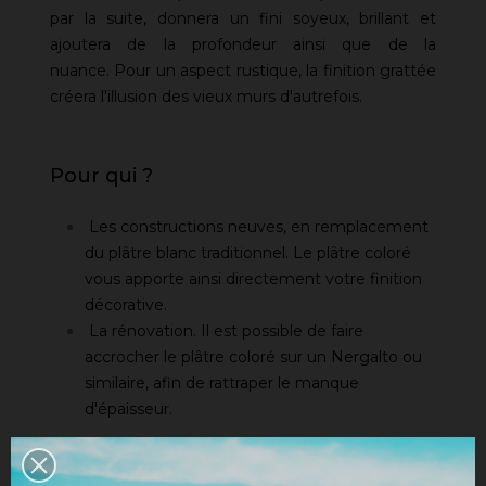
par la suite, donnera un fini soyeux, brillant et
ajoutera de la profondeur ainsi que de la
nuance.
Pour un aspect rustique, la finition grattée
créera l'illusion des vieux murs d'autrefois.
Pour qui ?
Les constructions neuves, en remplacement
du plâtre blanc traditionnel. Le plâtre coloré
vous apporte ainsi directement votre finition
décorative.
La rénovation. Il est possible de faire
accrocher le plâtre coloré sur un Nergalto ou
similaire, afin de rattraper le manque
d'épaisseur.
18 teintes pour la finition grattée - 30 teintes pour