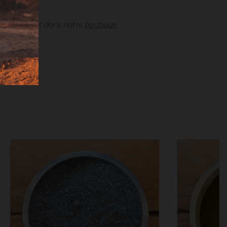
es séparément dans notre
boutique
.