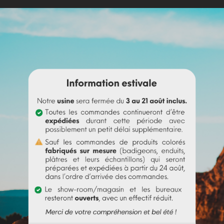
ontient les formes suivantes :
ques, fêtes et cadeaux.
otricité fine.
un adulte et offre également un moment de détente aux adolescent
elon vos envies.