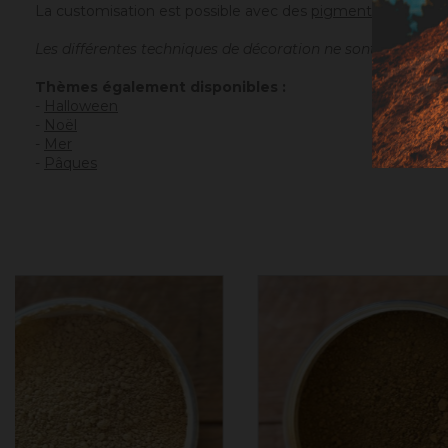
La customisation est possible avec des
pigments
,
peinture
Les différentes techniques de décoration ne sont pas incl
Thèmes également disponibles :
-
Halloween
-
Noël
-
Mer
-
Pâques