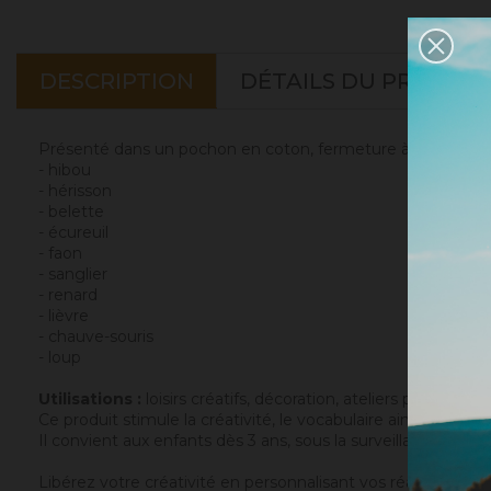
DESCRIPTION
DÉTAILS DU PRODUIT
Présenté dans un pochon en coton, fermeture à cordon, il c
- hibou
- hérisson
- belette
- écureuil
- faon
- sanglier
- renard
- lièvre
- chauve-souris
- loup
Utilisations :
loisirs créatifs, décoration, ateliers pédagogi
Ce produit stimule la créativité, le vocabulaire ainsi que la m
Il convient aux enfants dès 3 ans, sous la surveillance d’
Libérez votre créativité en personnalisant vos réalisations s