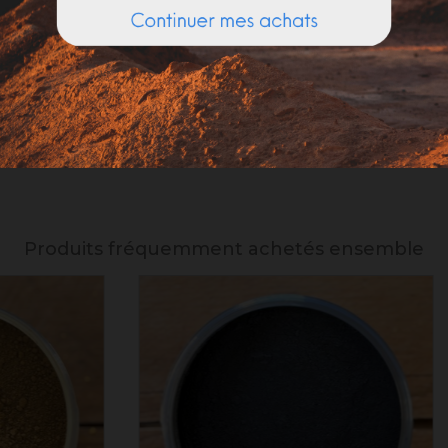
s
, feutres, paillettes, laines, gommettes, et bien d’autres encore.
uses dans cet assortiment, mais certaines peuvent être acheté
Produits fréquemment achetés ensemble