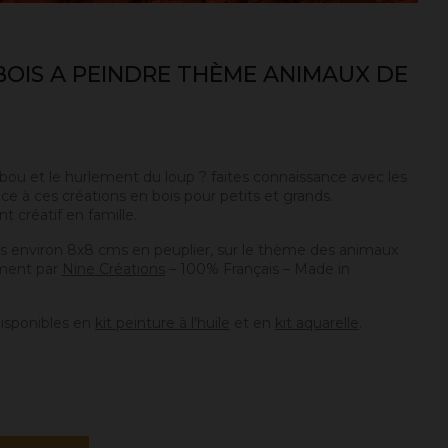
 BOIS A PEINDRE THÈME ANIMAUX DE
bou et le hurlement du loup ? faites connaissance avec les
âce à ces créations en bois pour petits et grands.
 créatif en famille.
s environ 8x8 cms en peuplier, sur le thème des animaux
ement par
Nine Créations
– 100% Français – Made in
isponibles en
kit peinture à l'huile
et en
kit aquarelle
.