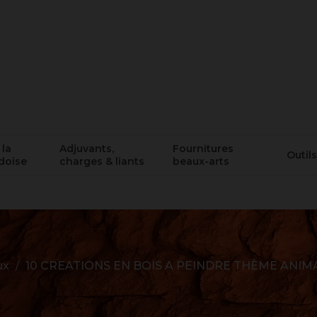
 la
Adjuvants,
Fournitures
Outils
doise
charges & liants
beaux-arts
ux
10 CREATIONS EN BOIS A PEINDRE THÈME ANIM